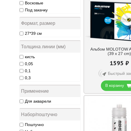
Восковые
Под закачку
Формат, размер
27*39 см
Толщина линии (мм)
Альбом MOLOTOW A
(39 x 27 cm)
кисть
1595 ₽
0,05
0,1
Быстрый за
0,3
В корзину
Применение
Для акварели
Набор/поштучно
Поштучно