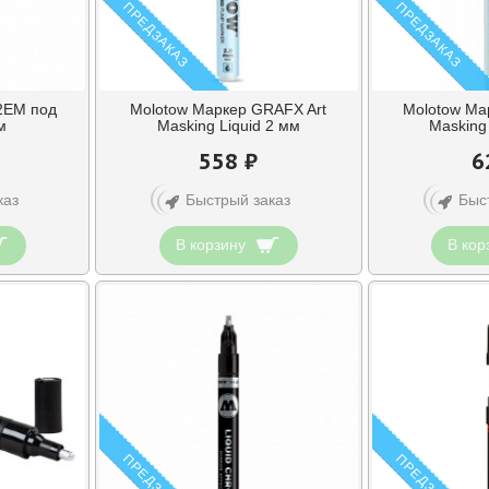
ПРЕДЗАКАЗ
ПРЕДЗАКАЗ
2EM под
Molotow Маркер GRAFX Art
Molotow Ма
м
Masking Liquid 2 мм
Masking
558 ₽
6
каз
Быстрый заказ
Быс
В корзину
В кор
ПРЕДЗАКАЗ
ПРЕДЗАКАЗ