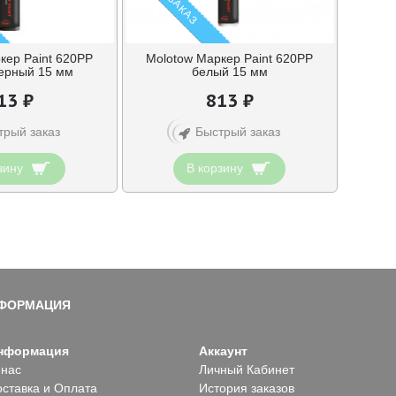
кер Paint 620PP
Molotow Маркер Paint 620PP
ерный 15 мм
белый 15 мм
13 ₽
813 ₽
трый заказ
Быстрый заказ
зину
В корзину
Показано с 1 по 24 из 93 (всего 4 страниц)
ФОРМАЦИЯ
нформация
Аккаунт
 нас
Личный Кабинет
оставка и Оплата
История заказов