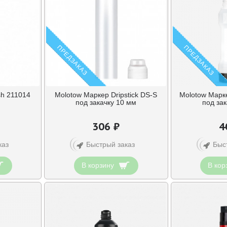
ПРЕДЗАКАЗ
ПРЕДЗАКАЗ
sh 211014
Molotow Маркер Dripstick DS-S
Molotow Марке
под закачку 10 мм
под зак
306 ₽
4
каз
Быстрый заказ
Быс
В корзину
В кор