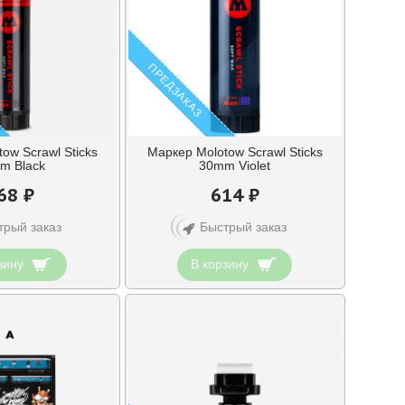
ПРЕДЗАКАЗ
ow Scrawl Sticks
Маркер Molotow Scrawl Sticks
m Black
30mm Violet
68 ₽
614 ₽
трый заказ
Быстрый заказ
зину
В корзину