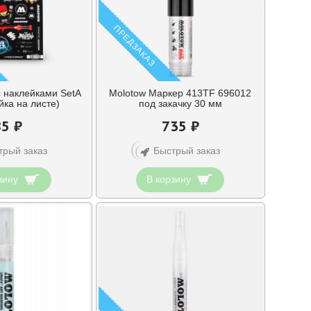
ПРЕДЗАКАЗ
с наклейками SetA
Molotow Маркер 413TF 696012
йка на листе)
под закачку 30 мм
85 ₽
735 ₽
трый заказ
Быстрый заказ
зину
В корзину