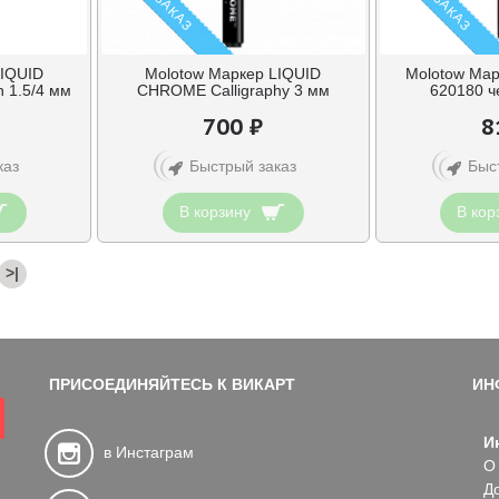
LIQUID
Molotow Маркер LIQUID
Molotow Мар
 1.5/4 мм
CHROME Calligraphy 3 мм
620180 ч
700 ₽
8
каз
Быстрый заказ
Быс
В корзину
В кор
>|
ПРИСОЕДИНЯЙТЕСЬ К ВИКАРТ
ИН
И
в Инстаграм
О
Д