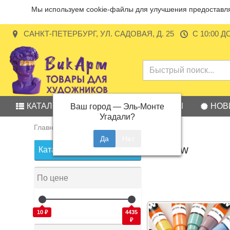
Мы используем cookie-файлы для улучшения предоставляе
САНКТ-ПЕТЕРБУРГ, УЛ. САДОВАЯ, Д. 25
С 10:00 Д
КАТАЛОГ
АКЦИИ
БРЕНДЫ
НОВ
Ваш город —
Эль-Монте
Угадали?
Главная
Производитель
Molotow
Molotow
Каталог товаров
По цене
10 ₽
4435
₽