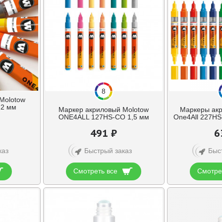
8
Molotow
 2 мм
Маркер акриловый Molotow
Маркеры акр
ONE4ALL 127HS-CO 1,5 мм
One4All 227HS
491 ₽
6
каз
Быстрый заказ
Быс
Смотреть все
Смотре