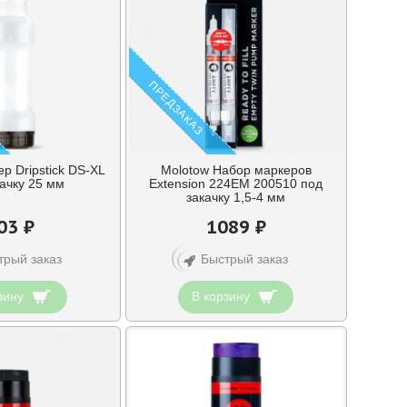
ПРЕДЗАКАЗ
р Dripstick DS-XL
Molotow Набор маркеров
ачку 25 мм
Extension 224EM 200510 под
закачку 1,5-4 мм
03 ₽
1089 ₽
трый заказ
Быстрый заказ
зину
В корзину