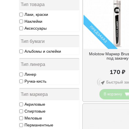
Тип товара
Товары для граффити
Лаки, краски
Наклейки
ПРЕДЗАКАЗ
Аксессуары
Тип бумаги
Альбомы и склейки
Molotow Маркер Bru
под закачку
Тип линера
170 ₽
Линер
Ручка-кисть
Быстрый за
В корзину
Тип маркера
Акриловые
Спиртовые
Меловые
Перманентные