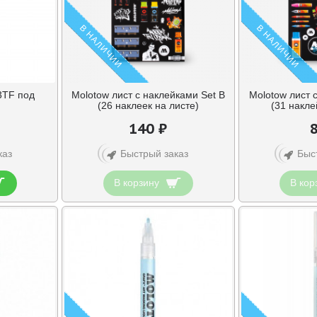
В НАЛИЧИИ
В НАЛИЧИИ
3TF под
Molotow лист с наклейками Set B
Molotow лист 
(26 наклеек на листе)
(31 накле
140 ₽
каз
Быстрый заказ
Быс
В корзину
В кор