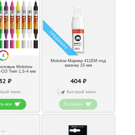
ПРЕДЗАКАЗ
4
Molotow Маркер 411EM под
закачку 15 мм
иловые Molotow
-CO Twin 1,5-4 мм
32 ₽
404 ₽
трый заказ
Быстрый заказ
ть все
В корзину