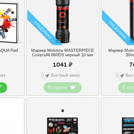
ПРЕДЗАКАЗ
ПРЕДЗАКАЗ
QUA Pad
Маркер Molotow MASTERPIECE
Маркер Molot
CoversAll 860DS черный 10 мм
30m
1041 ₽
7
каз
Быстрый заказ
Быс
В корзину
В кор