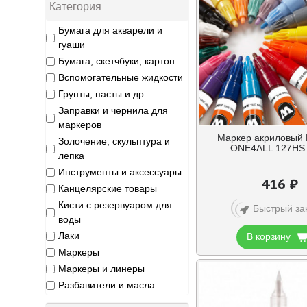
Категория
Бумага для акварели и
гуаши
Бумага, скетчбуки, картон
Вспомогательные жидкости
Грунты, пасты и др.
Заправки и чернила для
маркеров
Маркер акриловый 
Золочение, скульптура и
ONE4ALL 127HS
лепка
Инструменты и аксессуары
416 ₽
Канцелярские товары
Кисти с резервуаром для
Быстрый за
воды
Лаки
В корзину
Маркеры
Маркеры и линеры
Разбавители и масла
Ручки и линеры