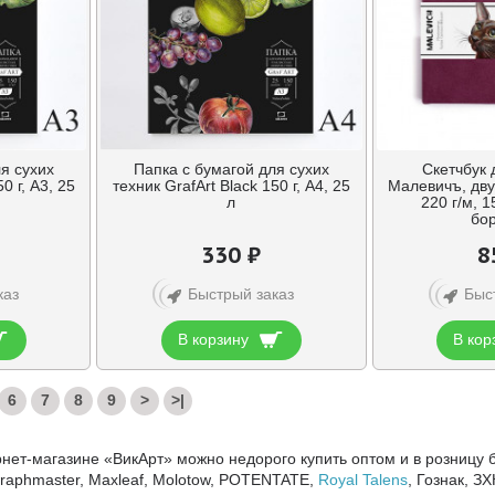
я сухих
Папка с бумагой для сухих
Скетчбук 
0 г, A3, 25
техник GrafArt Black 150 г, A4, 25
Малевичъ, дву
л
220 г/м, 1
бо
330 ₽
8
каз
Быстрый заказ
Быс
В корзину
В кор
6
7
8
9
>
>|
нет-магазине «ВикАрт» можно недорого купить оптом и в розницу б
 Graphmaster, Maxleaf, Molotow, POTENTATE,
Royal Talens
, Гознак, З