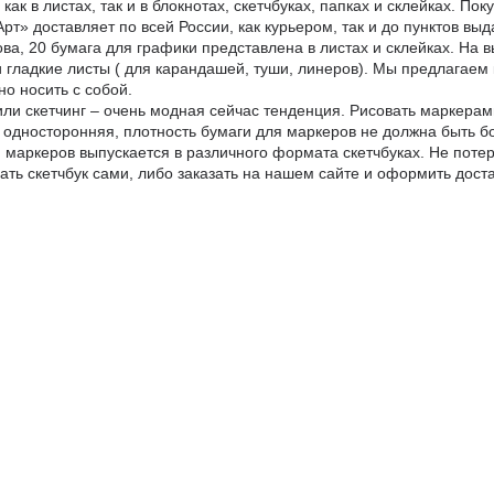
как в листах, так и в блокнотах, скетчбуках, папках и склейках. По
рт» доставляет по всей России, как курьером, так и до пунктов выд
а, 20 бумага для графики представлена в листах и склейках. На вы
 и гладкие листы ( для карандашей, туши, линеров). Мы предлагаем
но носить с собой.
ли скетчинг – очень модная сейчас тенденция. Рисовать маркерам
 односторонняя, плотность бумаги для маркеров не должна быть б
я маркеров выпускается в различного формата скетчбуках. Не потер
ать скетчбук сами, либо заказать на нашем сайте и оформить дост