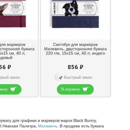
для маркеров
Скетчбук для маркеров
сторонняя бумага
Малевичъ, двусторонняя бумага
5х15 см, 40 л,
220 г/м, 15х15 см, 40 л, индиго
рдовый
56 ₽
856 ₽
трый заказ
Быстрый заказ
зину
В корзину
Показано с 1 по 24 из 217 (всего 10 страниц)
умагу для графики и маркеров марок Black Bunny,
ХК Невская Палитра,
Малевичъ
. В продаже есть бумага