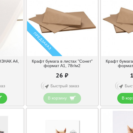
ПРЕДЗАКАЗ
ОЗНАК А4,
Крафт бумага в листах "Сонет"
Крафт бумага 
формат А1, 78г/м2
формат 
26 ₽
каз
Быстрый заказ
Быс
В корзину
В кор