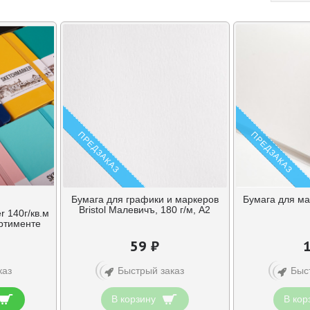
ПРЕДЗАКАЗ
ПРЕДЗАКАЗ
Бумага для графики и маркеров
Бумага для ма
Bristol Малевичъ, 180 г/м, А2
r 140г/кв.м
ортименте
59 ₽
каз
Быстрый заказ
Быс
В корзину
В кор