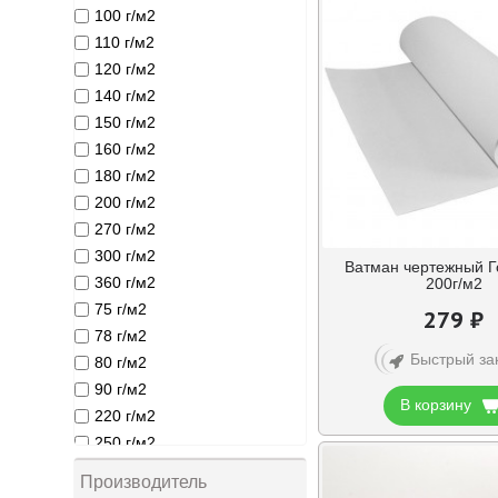
100 г/м2
60*90 см
110 г/м2
A0
120 г/м2
A1
140 г/м2
А6
150 г/м2
А5
160 г/м2
А4
180 г/м2
А3
200 г/м2
А2
270 г/м2
20*20 см
300 г/м2
Ватман чертежный Г
360 г/м2
200г/м2
75 г/м2
279 ₽
78 г/м2
Быстрый за
80 г/м2
90 г/м2
В корзину
220 г/м2
250 г/м2
280 г/м2
Производитель