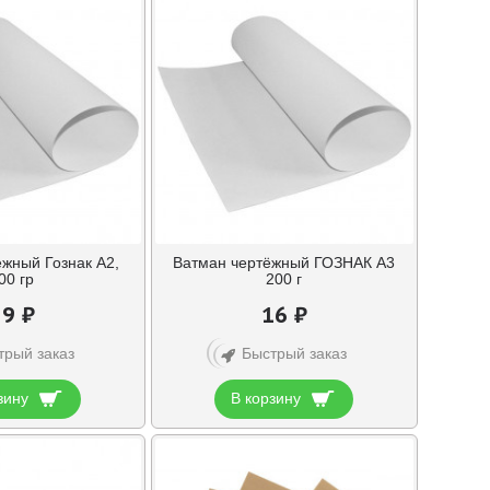
жный Гознак А2,
Ватман чертёжный ГОЗНАК А3
00 гр
200 г
29 ₽
16 ₽
трый заказ
Быстрый заказ
зину
В корзину