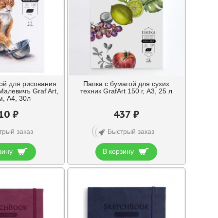
ой для рисования
Папка с бумагой для сухих
алевичъ Graf'Art,
техник GrafArt 150 г, A3, 25 л
м, А4, 30л
10 ₽
437 ₽
трый заказ
Быстрый заказ
зину
В корзину