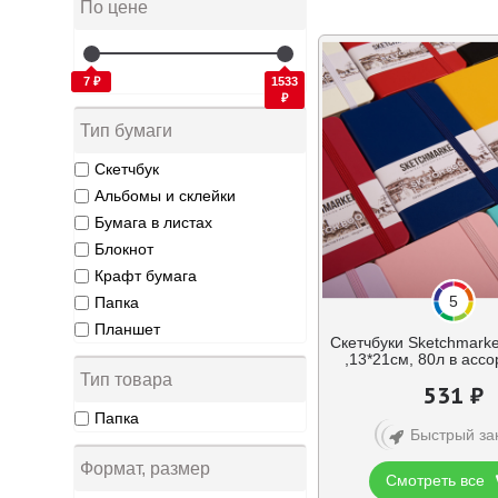
По цене
7 ₽
1533
₽
Тип бумаги
Скетчбук
Альбомы и склейки
Бумага в листах
Блокнот
Крафт бумага
5
Папка
Планшет
Скетчбуки Sketchmarke
,13*21см, 80л в асс
Тип товара
531 ₽
Папка
Быстрый за
Формат, размер
Смотреть все