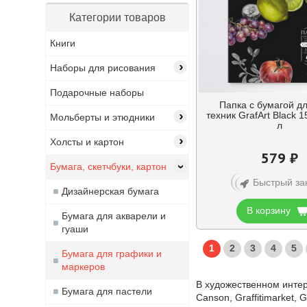
папка для черчения
Категории товаров
планшет
планшет для графики
Книги
скетчбук
›
Наборы для рисования
скетчбук для маркеров
скетчинг
Подарочные наборы
сухая техника
Папка с бумагой дл
›
техник GrafArt Black 15
Мольберты и этюдники
тетрадь
л
черная бумага
›
Холсты и картон
экстрим
579 ₽
Бумага, скетчбуки, картон
›
Быстрый за
Дизайнерская бумага
В корзину
Бумага для акварели и
гуаши
1
2
3
4
5
Бумага для графики и
маркеров
В художественном интер
Бумага для пастели
Canson, Graffitimarket,