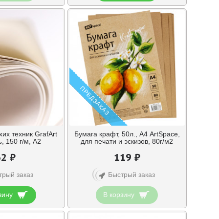
ПРЕДЗАКАЗ
хих техник GrafArt
Бумага крафт, 50л., А4 ArtSpace,
 150 г/м, А2
для печати и эскизов, 80г/м2
32 ₽
119 ₽
трый заказ
Быстрый заказ
зину
В корзину