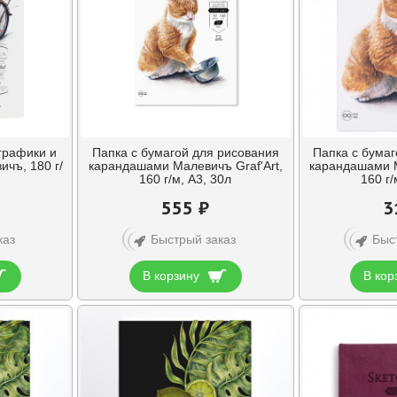
графики и
Папка с бумагой для рисования
Папка с бумаг
ичъ, 180 г/
карандашами Малевичъ Graf'Art,
карандашами М
160 г/м, А3, 30л
160 г/
555 ₽
3
каз
Быстрый заказ
Быс
В корзину
В кор