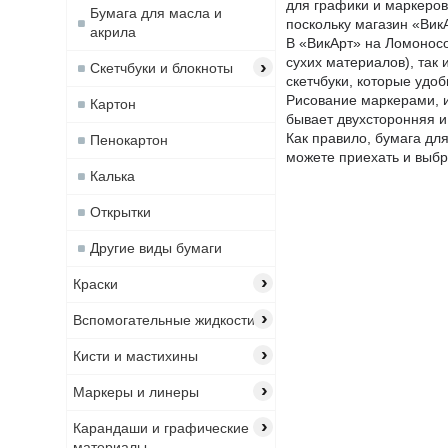
для графики и маркеров 
Бумага для масла и
поскольку магазин «ВикА
акрила
В «ВикАрт» на Ломоносов
сухих материалов), так
›
Скетчбуки и блокноты
скетчбуки, которые удоб
Рисование маркерами, и
Картон
бывает двухсторонняя и
Как правило, бумага дл
Пенокартон
можете приехать и выбр
Калька
Открытки
Другие виды бумаги
›
Краски
›
Вспомогательные жидкости
›
Кисти и мастихины
›
Маркеры и линеры
›
Карандаши и графические
материалы