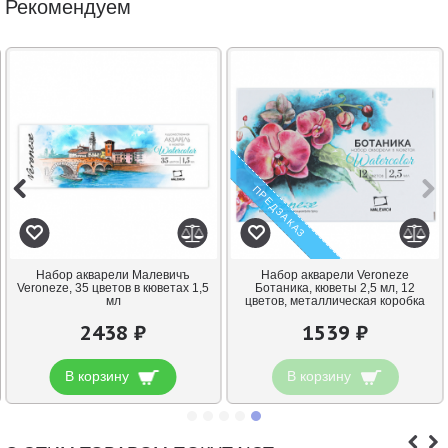
Рекомендуем
ПРЕДЗАКАЗ
Набор акварели Малевичъ
Набор акварели Veroneze
Veroneze, 35 цветов в кюветах 1,5
Ботаника, кюветы 2,5 мл, 12
мл
цветов, металлическая коробка
2438 ₽
1539 ₽
В корзину
В корзину