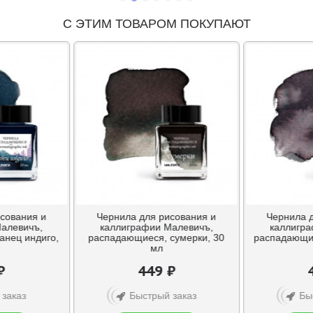
С ЭТИМ ТОВАРОМ ПОКУПАЮТ
сования и
Чернила для рисования и
Чернила 
алевичъ,
каллиграфии Малевичъ,
каллигра
анец индиго,
распадающиеся, сумерки, 30
распадающие
мл
₽
449 ₽
 заказ
Быстрый заказ
Бы