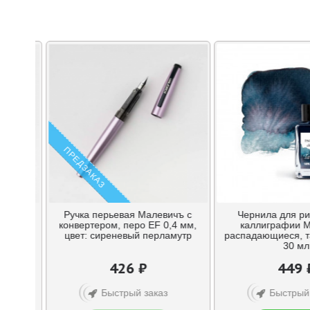
ПРЕДЗАКАЗ
ичъ с
Ручка перьевая Малевичъ с
Чернила для ри
,4 мм,
конвертером, перо EF 0,4 мм,
каллиграфии М
цвет: сиреневый перламутр
распадающиеся, т
30 мл
426 ₽
449 
Быстрый заказ
Быстрый