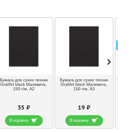
ПРЕДЗ
Бумага для сухих техник
Бумага для сухих техник
Бумага
GrafArt black Малевичъ,
GrafArt black Малевичъ,
GrafAr
150 г/м, А2
150 г/м, А3
35 ₽
19 ₽
В корзину
В корзину
В