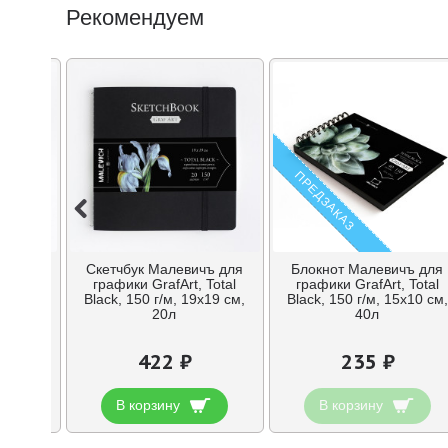
Рекомендуем
ПРЕДЗАКАЗ
чъ для
Скетчбук Малевичъ для
Блокнот Малевичъ для
 Total
графики GrafArt, Total
графики GrafArt, Total
x19 см,
Black, 150 г/м, 19x19 см,
Black, 150 г/м, 15х10 см,
20л
40л
422 ₽
235 ₽
В корзину
В корзину