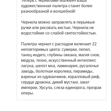
Теперь с чернилами Малевич ваша
художественная палитра станет более
разнообразной и волшебной!
Чернила можно заправлять в перьевые
ручки или рисовать кистью. Чернила не
водостойкие со слабой светостойкостью.
Палитра чернил с распадом включает 22
неповторимых цвета: сумерки, пепел,
танец индиго, глубины океана, магия снов,
медуза, техно, искусственный интеллект,
лагуна, шепот мха, ламинария, русалочья
заводь, болотная королева, пирамиды,
варенье из одуванчиков, коралловый риф,
сердце дракона, дикий мустанг, закат
империи, Урсула, слеза единорога, призрак
оперы.