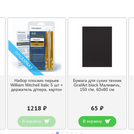
ПРЕДЗАКАЗ
Набор плоских перьев
Бумага для сухих техник
William Mitchell Italic 5 шт +
GrafArt black Малевичъ,
держатель д/пера, картон
150 г/м, 60х80 см
1218 ₽
65 ₽
В корзину
В корзину