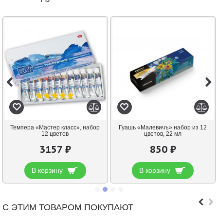
Темпера «Мастер класс», набор
Гуашь «Малевичъ» набор из 12
12 цветов
цветов, 22 мл
3157 ₽
850 ₽
В корзину
В корзину
С ЭТИМ ТОВАРОМ ПОКУПАЮТ