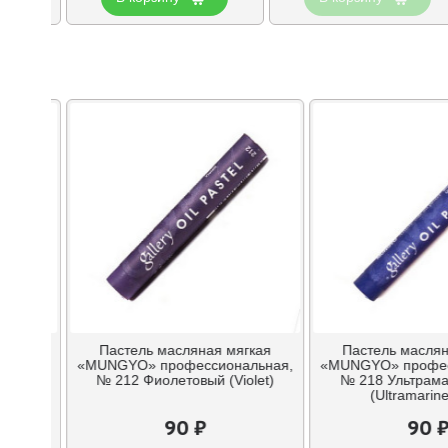
гкая
Пастель масляная мягкая
Пастель маслян
льная,
«MUNGYO» профессиональная,
«MUNGYO» профес
c)
№ 212 Фиолетовый (Violet)
№ 218 Ультрама
(Ultramarine
90 ₽
90 