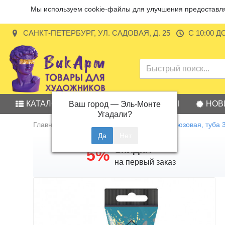
Мы используем cookie-файлы для улучшения предоставляе
САНКТ-ПЕТЕРБУРГ, УЛ. САДОВАЯ, Д. 25
С 10:00 Д
КАТАЛОГ
АКЦИИ
БРЕНДЫ
НОВ
Ваш город —
Эль-Монте
Угадали?
Главная
Гуашь
Гуашь Малевичъ, бирюзовая, туба 
СКИДКА
5%
на первый заказ