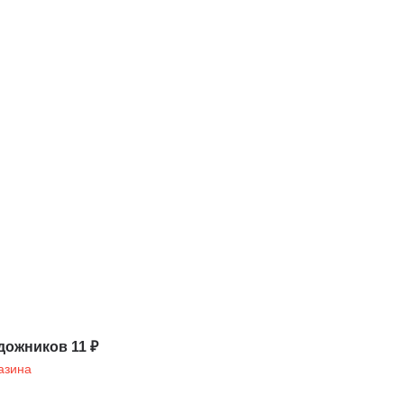
дожников 11 ₽
азина