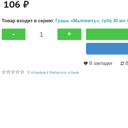
106 ₽
Товар входит в серию:
Гуашь «Малевичъ», туба 30 мл 
-
+
В закладки
В
0 отзывов
Написать отзыв
/