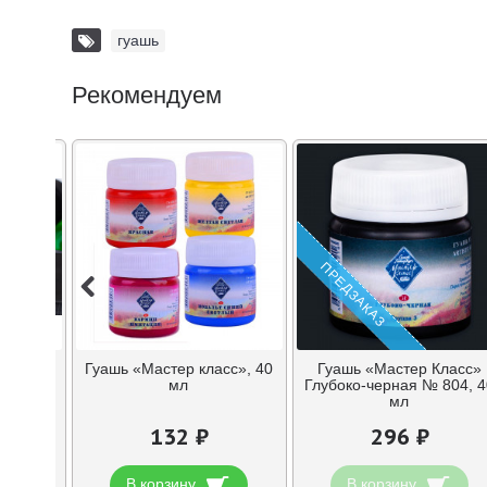
гуашь
Рекомендуем
ПРЕДЗАКАЗ
», 100
Гуашь «Мастер класс», 40
Гуашь «Мастер Класс»
мл
Глубоко-черная № 804, 4
мл
132 ₽
296 ₽
В корзину
В корзину