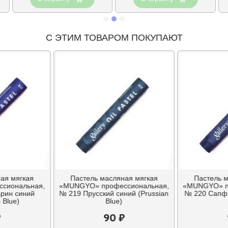
С ЭТИМ ТОВАРОМ ПОКУПАЮТ
ая мягкая
Пастель масляная мягкая
Пастель 
сиональная,
«MUNGYO» профессиональная,
«MUNGYO» п
рин синий
№ 219 Прусский синий (Prussian
№ 220 Сапфи
 Blue)
Blue)
₽
90 ₽