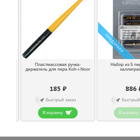
ПРЕДЗАКАЗ
acolor,
Пластмассовая ручка-
Набор из 5 пе
ный
держатель для пера Koh-i-Noor
каллигр
185 ₽
886 
Быстрый заказ
Быстрый
В корзину
В корзину