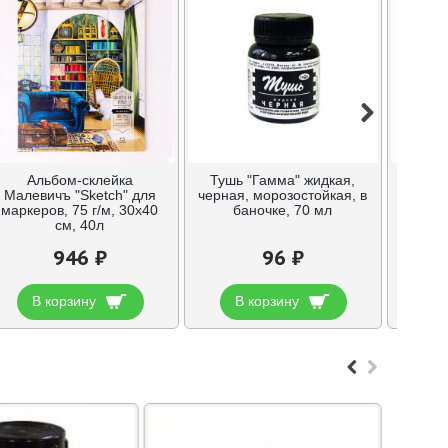
Альбом-склейка
Тушь "Гамма" жидкая,
Скетч
Малевичъ "Sketch" для
черная, морозостойкая, в
мар
маркеров, 75 г/м, 30х40
баночке, 70 мл
Touch
см, 40л
розо
946 ₽
96 ₽
В корзину
В корзину
В