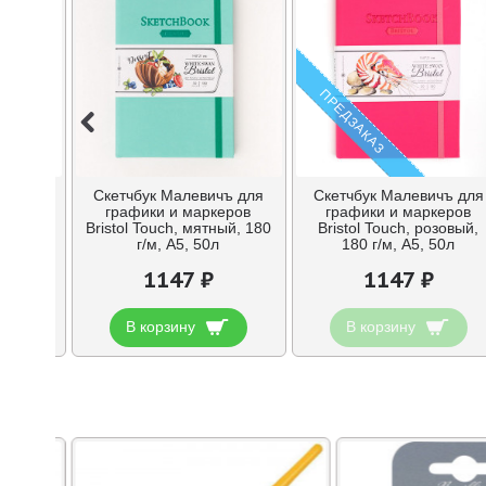
ПРЕДЗАКАЗ
пера
Скетчбук Малевичъ для
Скетчбук Малевичъ для
ями в
графики и маркеров
графики и маркеров
Bristol Touch, мятный, 180
Bristol Touch, розовый,
г/м, А5, 50л
180 г/м, А5, 50л
1147 ₽
1147 ₽
В корзину
В корзину