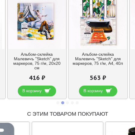
Альбом-склейка
Альбом-склейка
Малевичъ "Sketch" для
Малевичъ "Sketch" для
маркеров, 75 г/м, 20х20
маркеров, 75 г/м, А4, 40л
см
416 ₽
563 ₽
В корзину
В корзину
С ЭТИМ ТОВАРОМ ПОКУПАЮТ