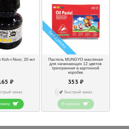
ПРЕДЗАКАЗ
 Koh-i-Noor, 20 мл
Пастель MUNGYO масляная
для начинающих 12 цветов
трехгранная в картонной
коробке
165 ₽
353 ₽
стрый заказ
Быстрый заказ
рзину
В корзину