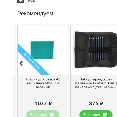
нож
Рекомендуем
В НАЛИЧИИ
зания
Коврик для резки А2
Набор карандашей
ый нож,
защитный 60*45см
Малевичъ Graf'Art 8 шт 
линейка
зеленый
пенале-скрутке, черный
1022 ₽
875 ₽
В корзину
В корзину