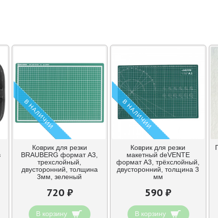
В НАЛИЧИИ
В НАЛИЧИИ
Коврик для резки
Коврик для резки
в
BRAUBERG формат А3,
макетный deVENTE
трехслойный,
формат A3, трёхслойный,
двусторонний, толщина
двусторонний, толщина 3
3мм, зеленый
мм
720 ₽
590 ₽
В корзину
В корзину