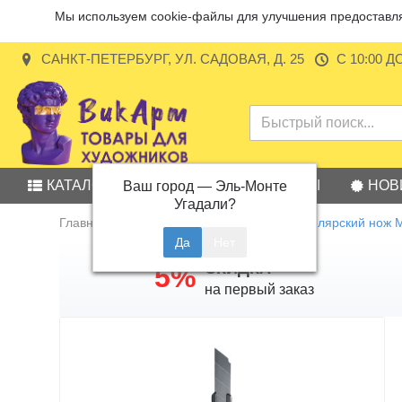
Мы используем cookie-файлы для улучшения предоставляе
САНКТ-ПЕТЕРБУРГ, УЛ. САДОВАЯ, Д. 25
С 10:00 Д
КАТАЛОГ
АКЦИИ
БРЕНДЫ
НОВ
Ваш город —
Эль-Монте
Угадали?
Главная
Канцелярские товары
Канцелярский нож М
СКИДКА
5%
на первый заказ