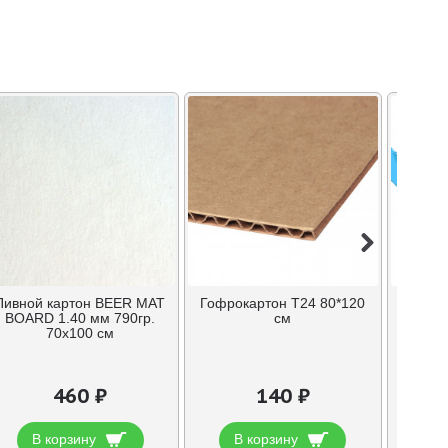
ОЖИДАН
Пивной картон BEER MAT
Гофрокартон T24 80*120
Карт
BOARD 1.40 мм 790гр.
см
белым 
70х100 см
1.5мм
460 ₽
140 ₽
В корзину
В корзину
В