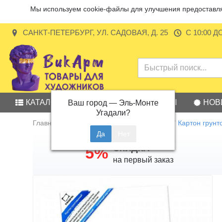
Мы используем cookie-файлы для улучшения предоставляе
САНКТ-ПЕТЕРБУРГ, УЛ. САДОВАЯ, Д. 25
С 10:00 Д
КАТАЛОГ
АКЦИИ
БРЕНДЫ
НОВ
Ваш город —
Эль-Монте
Угадали?
Главная
Картон и МДФ грунтованный
Картон грун
СКИДКА
5%
на первый заказ