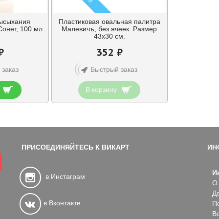
ысыхания
Пластиковая овальная палитра
Сонет, 100 мл
Малевичъ, без ячеек. Размер
43х30 см.
₽
352 ₽
 заказ
Быстрый заказ
В корзину
ПРИСОЕДИНЯЙТЕСЬ К ВИКАРТ
ИН
И
в Инстаграм
О
Д
в Вконтакте
П
В