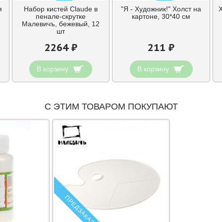
я
Набор кистей Claude в
"Я - Художник!" Холст на
пенале-скрутке
картоне, 30*40 см
Малевичъ, бежевый, 12
шт
2264 ₽
211 ₽
В корзину
В корзину
С ЭТИМ ТОВАРОМ ПОКУПАЮТ
ПРЕДЗАКАЗ