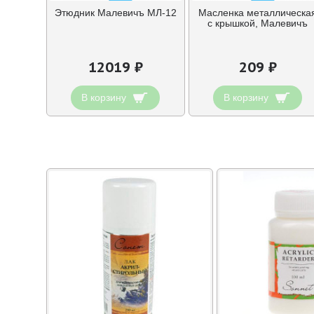
Этюдник Малевичъ МЛ-12
Масленка металлическа
с крышкой, Малевичъ
12019 ₽
209 ₽
В корзину
В корзину