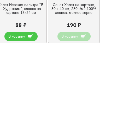
Холст Невская палитра "Я
Сонет Холст на картоне,
- Художник!", хлопок на
30 х 40 см, 280 г/м2,100%
картоне 18х24 см
хлопок, мелкое зерно
88 ₽
190 ₽
В корзину
В корзину