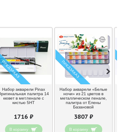
ПРЕДЗАКАЗ
ПРЕДЗАКАЗ
ПРЕДЗ
Набор акварели Pinax
Набор акварели «Белые
Набор
Оригинальная палитра 14
ночи» из 21 цветов в
тубах 
кювет в мет.пенале с
металлическом пенале,
кистью 5НТ
палитра от Елены
Базановой
1716 ₽
3807 ₽
В корзину
В корзину
В