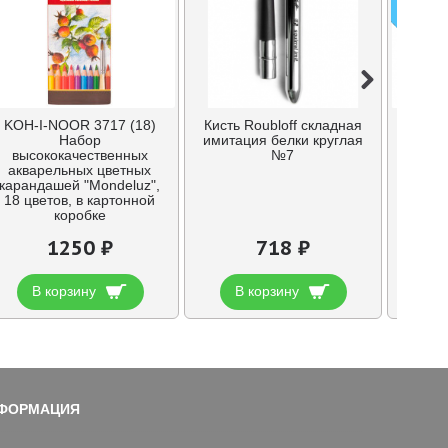
ПРЕДЗ
KOH-I-NOOR 3717 (18)
Кисть Roubloff складная
Кисть 
Набор
имитация белки круглая
имитац
высококачественных
№7
акварельных цветных
карандашей "Mondeluz",
18 цветов, в картонной
коробке
1250 ₽
718 ₽
В корзину
В корзину
В
ФОРМАЦИЯ