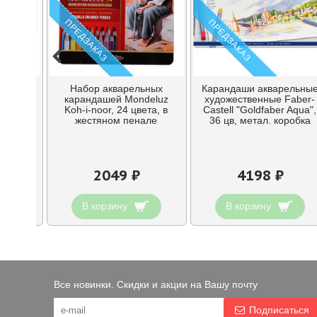
ПРЕДЗАКАЗ
ПРЕДЗАКАЗ
ьных
Набор акварельных
Карандаши акварельны
Castell
карандашей Mondeluz
художественные Faber-
штуки в
Koh-i-noor, 24 цвета, в
Castell "Goldfaber Aqua",
бке
жестяном пенале
36 цв, метал. коробка
2049 ₽
4198 ₽
В корзину
В корзину
Все новинки. Скидки и акции на Вашу почту
Подписаться