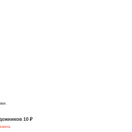
вки.
дожников 10 ₽
азина