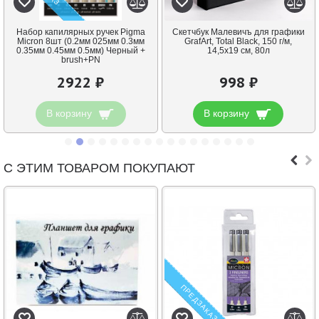
Набор капилярных ручек Pigma
Скетчбук Малевичъ для графики
Micron 8шт (0.2мм 025мм 0.3мм
GrafArt, Total Black, 150 г/м,
0.35мм 0.45мм 0.5мм) Черный +
14,5x19 см, 80л
brush+PN
2922 ₽
998 ₽
В корзину
В корзину
С ЭТИМ ТОВАРОМ ПОКУПАЮТ
ПРЕДЗАКАЗ