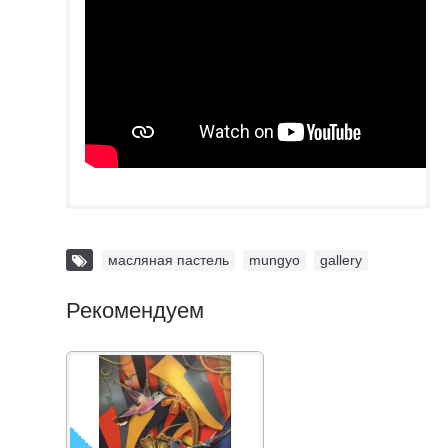
масляная пастель
,
mungyo
,
gallery
Рекомендуем