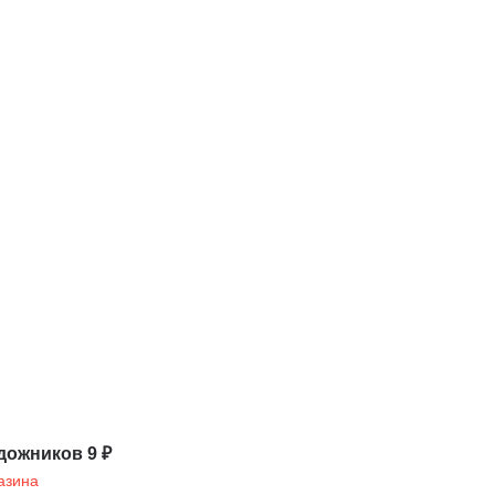
дожников 9 ₽
азина