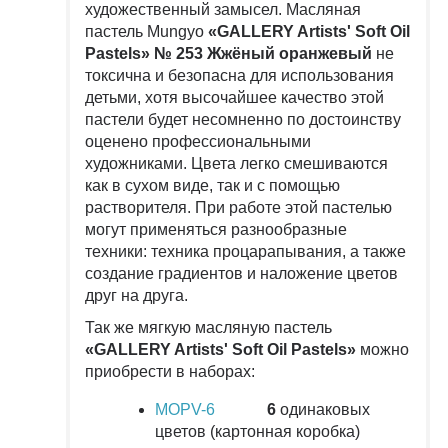
художественный замысел. Масляная
пастель Mungyo
«GALLERY Artists' Soft Oil
Pastels» № 253 Жжёный оранжевый
не
токсична и безопасна для использования
детьми, хотя высочайшее качество этой
пастели будет несомненно по достоинству
оценено профессиональными
художниками. Цвета легко смешиваются
как в сухом виде, так и с помощью
растворителя. При работе этой пастелью
могут применяться разнообразные
техники: техника процарапывания, а также
создание градиентов и наложение цветов
друг на друга.
Так же мягкую масляную пастель
«GALLERY Artists' Soft Oil Pastels»
можно
приобрести в наборах:
MOPV-6
6
одинаковых
цветов (картонная коробка)