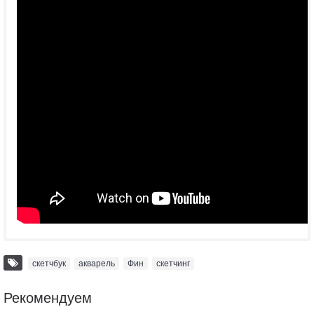
скетчбук
,
акварель
,
Фин
,
скетчинг
Рекомендуем