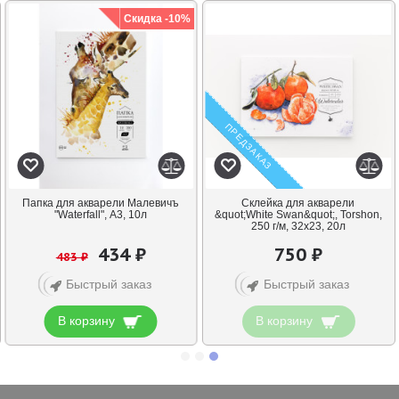
Скидка -10%
ПРЕДЗАКАЗ
Папка для акварели Малевичъ
Склейка для акварели
"Waterfall", А3, 10л
&quot;White Swan&quot;, Torshon,
250 г/м, 32х23, 20л
434 ₽
750 ₽
483 ₽
Быстрый заказ
Быстрый заказ
В корзину
В корзину