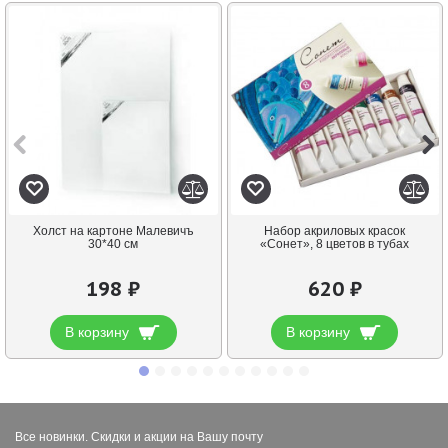
Холст на картоне Малевичъ
Набор акриловых красок
30*40 см
«Сонет», 8 цветов в тубах
198 ₽
620 ₽
В корзину
В корзину
Все новинки. Скидки и акции на Вашу почту