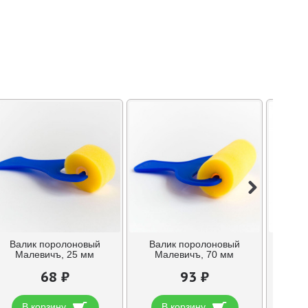
Валик поролоновый
Валик поролоновый
Грунт
Малевичъ, 25 мм
Малевичъ, 70 мм
униве
68 ₽
93 ₽
В корзину
В корзину
В