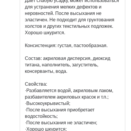
Даёт слабую усадку, может использоваться
для устранения мелких дефектов и
неровностей. После высыхания не
эластичен. Не подходит для грунтования
холстов и других текстильных подложек.
Хорошо шкурится.
Консистенция: густая, пастообразная.
Состав: акриловая дисперсия, диоксид
титана, наполнитель, загуститель,
консерванты, вода.
Свойства:
·Разбавляется водой, акриловым лаком,
разбавителем акриловых красок и т.п.;
·Высокоукрывистый;
·После высыхания приобретает
водостойкость;
·После высыхания не эластичен;
·Хорошо шкурится;