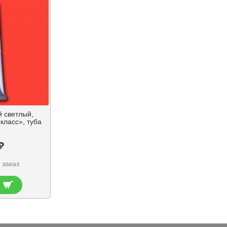
 светлый,
класс», туба
.
₽
 заказ