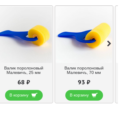
Валик поролоновый
Валик поролоновый
Грунт
Малевичъ, 25 мм
Малевичъ, 70 мм
униве
68 ₽
93 ₽
В корзину
В корзину
В