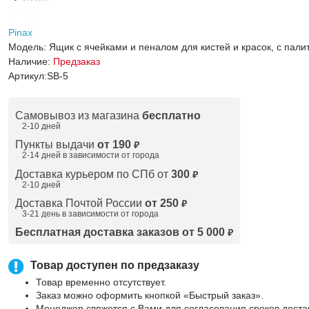
Pinax
Модель:
Ящик с ячейками и пеналом для кистей и красок, с палит
Наличие:
Предзаказ
Артикул:
SB-5
Самовывоз из магазина
бесплатно
2-10 дней
Пункты выдачи
от 190
₽
2-14 дней в зависимости от
города
Доставка курьером по СПб от
300
₽
2-10 дней
Доставка Почтой России
от 250
₽
3-21 день в зависимости от города
Бесплатная доставка заказов от 5 000
₽
Товар доступен по предзаказу
Товар временно отсутствует.
Заказ можно оформить кнопкой «Быстрый заказ».
Менеджер свяжется с Вами для согласования сроков доста