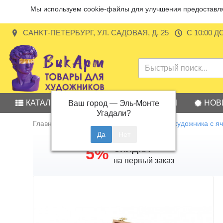
Мы используем cookie-файлы для улучшения предоставляе
САНКТ-ПЕТЕРБУРГ, УЛ. САДОВАЯ, Д. 25
С 10:00 Д
КАТАЛОГ
АКЦИИ
БРЕНДЫ
НОВ
Ваш город —
Эль-Монте
Угадали?
Главная
Ящики для хранения
Ящик художника с яч
СКИДКА
5%
на первый заказ