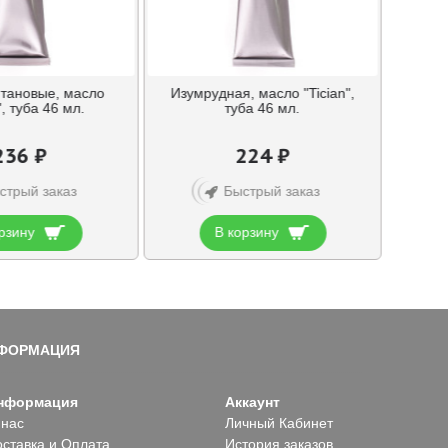
итановые, масло
Изумрудная, масло "Tician",
", туба 46 мл.
туба 46 мл.
236 ₽
224 ₽
стрый заказ
Быстрый заказ
рзину
В корзину
ФОРМАЦИЯ
нформация
Аккаунт
 нас
Личный Кабинет
оставка и Оплата
История заказов