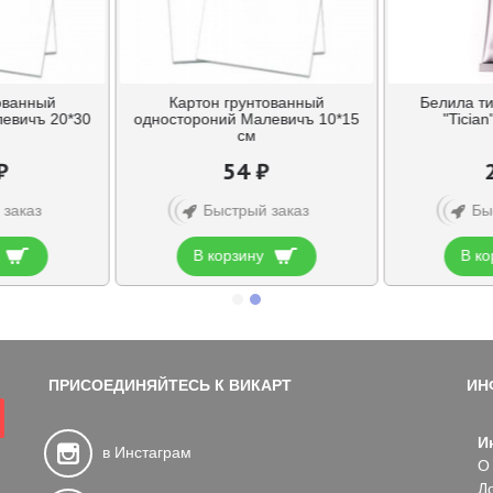
ованный
Картон грунтованный
Белила т
евичъ 20*30
одностороний Малевичъ 10*15
"Tician
см
₽
54 ₽
 заказ
Быстрый заказ
Бы
В корзину
В ко
ПРИСОЕДИНЯЙТЕСЬ К ВИКАРТ
ИН
И
в Инстаграм
О
Д