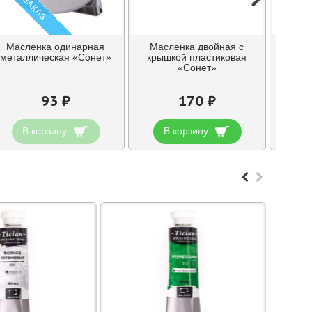
Масленка одинарная
Масленка двойная с
Масле
металлическая «Сонет»
крышкой пластиковая
крыш
«Сонет»
93 ₽
170 ₽
В корзину
В корзину
В