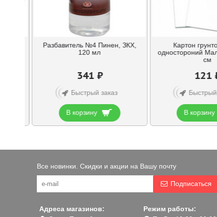
сок
Разбавитель №4 Пинен, ЗКХ,
Картон грунт
ов
120 мл
одностороний Мал
см
341 ₽
121 
Быстрый заказ
Быстрый
В корзину
В корзину
Все новинки. Скидки и акции на Вашу почту
Подписаться
Адреса магазинов:
Режим работы: