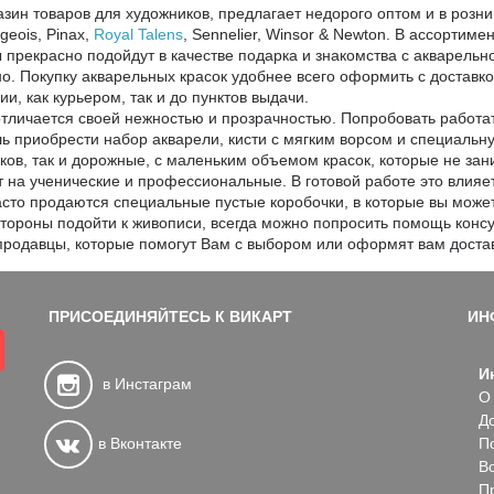
азин товаров для художников, предлагает недорого оптом и в розн
geois, Pinax,
Royal Talens
, Sennelier, Winsor & Newton. В ассортиме
 прекрасно подойдут в качестве подарка и знакомства с акварель
о. Покупку акварельных красок удобнее всего оформить с доставк
ии, как курьером, так и до пунктов выдачи.
тличается своей нежностью и прозрачностью. Попробовать работа
 приобрести набор акварели, кисти с мягким ворсом и специальн
ков, так и дорожные, с маленьким объемом красок, которые не зан
 на ученические и профессиональные. В готовой работе это влияет
сто продаются специальные пустые коробочки, в которые вы может
 стороны подойти к живописи, всегда можно попросить помощь консу
родавцы, которые помогут Вам с выбором или оформят вам достав
ПРИСОЕДИНЯЙТЕСЬ К ВИКАРТ
ИН
И
в Инстаграм
О
Д
в Вконтакте
П
В
П