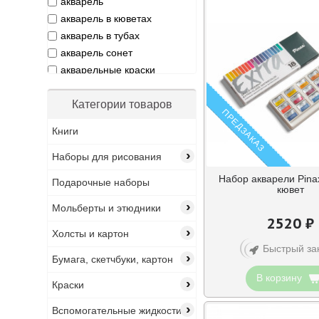
акварель
акварель в кюветах
акварель в тубах
акварель сонет
акварельные краски
белые ночи
в школу
Категории товаров
ПРЕДЗАКАЗ
ван гог
Книги
венецианская пурпурная
›
гераниевая красная
Наборы для рисования
живопись
Набор акварели Pinax
Подарочные наборы
зкх
кювет
›
краски
Мольберты и этюдники
2520 ₽
кювет
›
Холсты и картон
кювета
Быстрый за
›
ладога
Бумага, скетчбуки, картон
майская зелёная
В корзину
›
Краски
набор
›
набор акварели
Вспомогательные жидкости