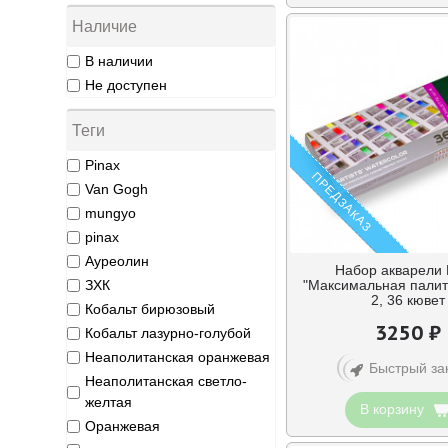
Наличие
В наличии
Не доступен
Теги
Pinax
ПРЕДЗАКАЗ
Van Gogh
mungyo
pinax
Ауреолин
Набор акварели 
ЗХК
"Максимальная палит
2, 36 кювет
Кобальт бирюзовый
3250 ₽
Кобальт лазурно-голубой
Неаполитанская оранжевая
Быстрый за
Неаполитанская светло-
желтая
В корзину
Оранжевая