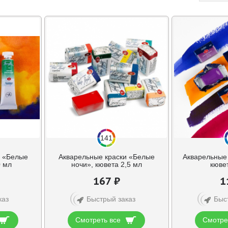
141
и «Белые
Акварельные краски «Белые
Акварельные 
0 мл
ночи», кювета 2,5 мл
кювет
167 ₽
1
каз
Быстрый заказ
Быс
Смотреть все
Смотре