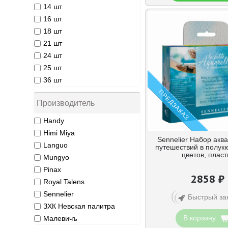
14 шт
16 шт
18 шт
21 шт
24 шт
25 шт
36 шт
ПРЕДЗАКАЗ
Производитель
Handy
Himi Miya
Sennelier Набор акв
Languo
путешествий в полукю
цветов, пласт
Mungyo
Pinax
2858 ₽
Royal Talens
Sennelier
Быстрый за
ЗХК Невская палитра
В корзину
Малевичъ