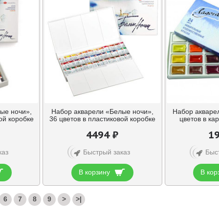
ые ночи»,
Набор акварели «Белые ночи»,
Набор акварел
ой коробке
36 цветов в пластиковой коробке
цветов в ка
4494 ₽
19
каз
Быстрый заказ
Быс
В корзину
В кор
6
7
8
9
>
>|