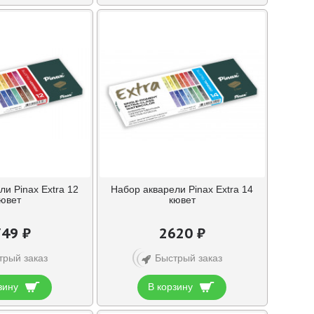
и Pinax Extra 12
Набор акварели Pinax Extra 14
ювет
кювет
49 ₽
2620 ₽
трый заказ
Быстрый заказ
зину
В корзину