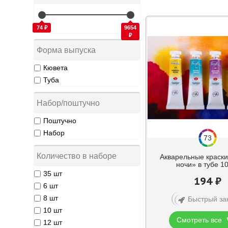
74 ₽
9654
₽
Форма выпуска
Кювета
Туба
Набор/поштучно
Поштучно
Набор
73
Количество в наборе
Акварельные краск
ночи» в тубе 1
35 шт
194 ₽
6 шт
8 шт
Быстрый за
10 шт
Смотреть все
12 шт