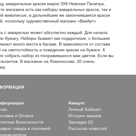
ицу акварельные краски марок ЗХК Невская Палитра,
нте магазина есть как наборы акварельных красок, так и
ной живописью, в дальнейшем же закончившиеся краски
ой, поскольку художественный магазин «ВикАрт»
ть с акварелью может абсолютно каждый. Для начала
ую бумагу. Наборы бывают как подарочные, с большим
имают много места в багаже. В зависимости от состава
 на светостойкость и поведение краски на бумаге. К
е собрать набор из понравившихся вам цветов. Если вы
льтантов. В магазине на Ломоносова, 20 очень
ку.
ФОРМАЦИЯ
нформация
Аккаунт
 нас
Личный Кабинет
оставка и Оплата
История заказов
олитика Безопасности
Закладки (
0
)
озврат товара и платежей
Рассылка новостей
роизводители