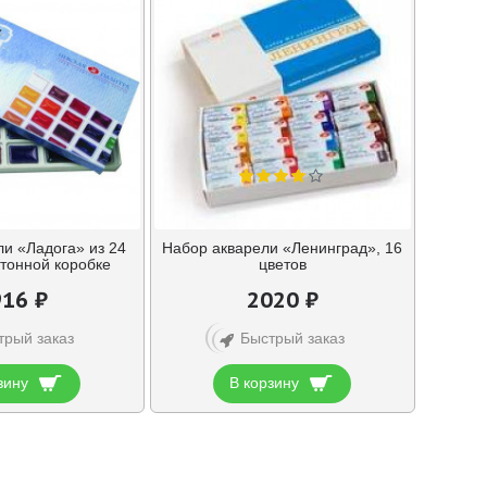
и «Ладога» из 24
Набор акварели «Ленинград», 16
ртонной коробке
цветов
16 ₽
2020 ₽
трый заказ
Быстрый заказ
зину
В корзину
Показано с 1 по 24 из 573 (всего 24 страниц)