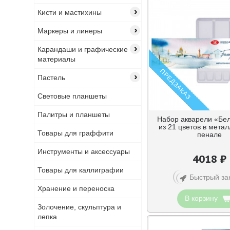
невская палитра
›
Кисти и мастихины
пинакс
›
полу кювета
Маркеры и линеры
поштучно
›
Карандаши и графические
материалы
ПРЕДЗАКАЗ
›
Пастель
Световые планшеты
Палитры и планшеты
Набор акварели «Бе
из 21 цветов в мета
Товары для граффити
пенале
Инструменты и аксессуары
4018 ₽
Товары для каллиграфии
Быстрый за
Хранение и переноска
В корзину
Золочение, скульптура и
лепка