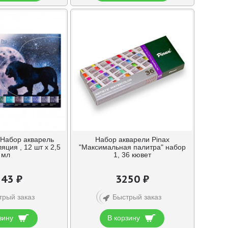
Набор акварель
Набор акварели Pinax
яция , 12 шт х 2,5
"Максимальная палитра" набор
мл
1, 36 кювет
43 ₽
3250 ₽
трый заказ
Быстрый заказ
зину
В корзину