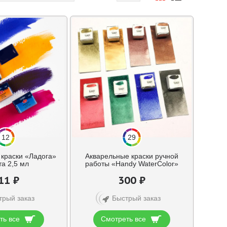
12
29
краски «Ладога»
Акварельные краски ручной
а 2,5 мл
работы «Handy WaterColor»
11 ₽
300 ₽
трый заказ
Быстрый заказ
ть все
Смотреть все