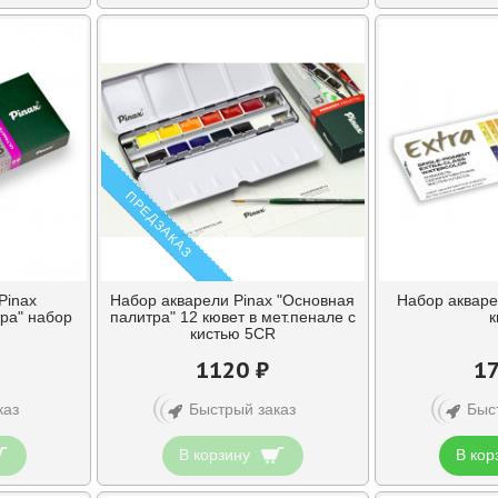
ПРЕДЗАКАЗ
Pinax
Набор акварели Pinax "Основная
Набор акварел
ра" набор
палитра" 12 кювет в мет.пенале c
к
кистью 5CR
1120 ₽
17
каз
Быстрый заказ
Быс
В корзину
В кор