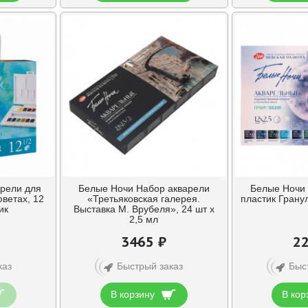
арели для
Белые Ночи Набор акварели
Белые Ночи 
ветах, 12
«Третьяковская галерея.
пластик Гранул
ик
Выставка М. Врубеля», 24 шт х
2,5 мл
3465 ₽
22
каз
Быстрый заказ
Быс
В корзину
В кор