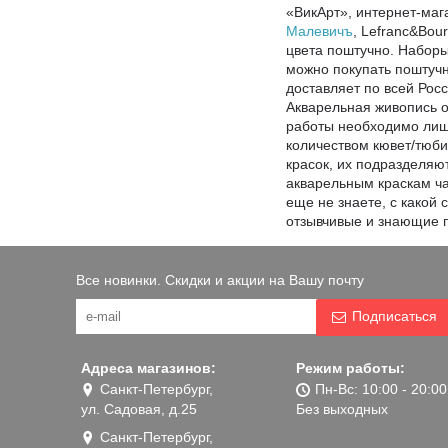
«ВикАрт», интернет-маг
Малевичъ
, Lefranc&Bour
цвета поштучно. Наборы
можно покупать поштучн
доставляет по всей Росс
Акварельная живопись о
работы необходимо лишь
количеством кювет/тюби
красок, их подразделяют
акварельным краскам ча
еще не знаете, с какой
отзывчивые и знающие п
Все новинки. Скидки и акции на Вашу почту
Подписаться
Адреса магазинов:
Режим работы:
Санкт-Петербург,
Пн-Вс: 10:00 - 20:00
ул. Садовая, д.25
Без выходных
Санкт-Петербург,