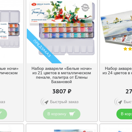
ПРЕДЗАКАЗ
лые ночи»
Набор акварели «Белые ночи»
Набор акваре
ллическом
из 21 цветов в металлическом
из 24 цветов в
пенале, палитра от Елены
Базановой
3807 ₽
27
каз
Быстрый заказ
Быс
В корзину
В кор