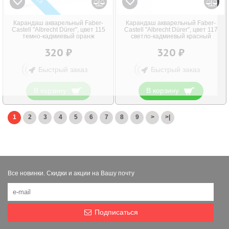
Карандаш акварельный Faber-
Карандаш акварельный Faber-
Castell "Albrecht Dürer", цвет 115
Castell "Albrecht Dürer", цвет 117
темно-кадмиевый оранж
светло-кадмиевый красный
320 ₽
320 ₽
Быстрый заказ
Быстрый заказ
В корзину
В корзину
1
2
3
4
5
6
7
8
9
>
>|
Показано с 1 по 24 из 335 (всего 14 страниц)
Все новинки. Скидки и акции на Вашу почту
Подписаться