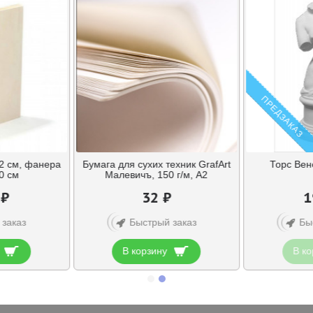
ПРЕДЗАКАЗ
2 см, фанера
Бумага для сухих техник GrafArt
Торс Вен
0 см
Малевичъ, 150 г/м, А2
 ₽
32 ₽
1
 заказ
Быстрый заказ
Бы
В корзину
В ко