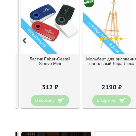
ОЖИДАНИЕ 2-3 ДНЯ
ПРЕДЗАКАЗ
Faber-
Ластик Faber-Castell
Мольберт для рисовани
тике
Sleeve Mini
напольный Лира Люкс
312 ₽
2190 ₽
В корзину
В корзину