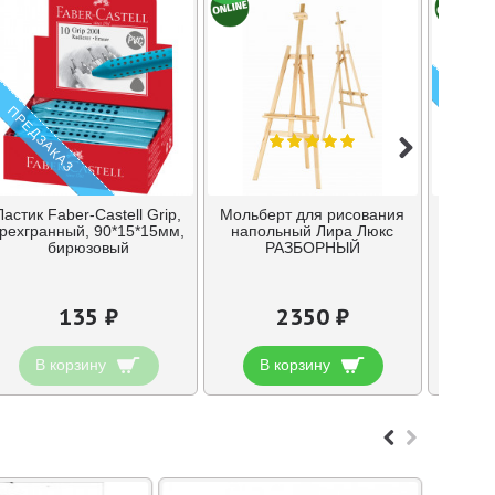
ПРЕДЗАКАЗ
ПРЕДЗ
Ластик Faber-Castell Grip,
Мольберт для рисования
Моль
трехгранный, 90*15*15мм,
напольный Лира Люкс
бирюзовый
РАЗБОРНЫЙ
дополн
с
135 ₽
2350 ₽
В корзину
В корзину
В