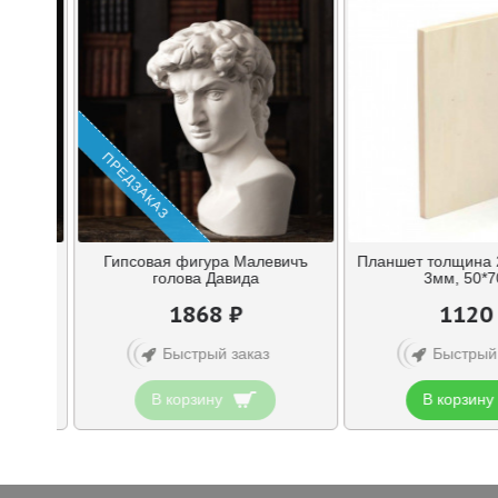
ПРЕДЗАКАЗ
евичъ
Гипсовая фигура Малевичъ
Планшет толщина 
ну
голова Давида
3мм, 50*7
1868 ₽
1120
Быстрый заказ
Быстрый
В корзину
В корзину