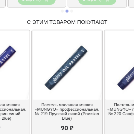
С ЭТИМ ТОВАРОМ ПОКУПАЮТ
ая мягкая
Пастель масляная мягкая
Пастель 
сиональная,
«MUNGYO» профессиональная,
«MUNGYO» п
рин синий
№ 219 Прусский синий (Prussian
№ 220 Сапфи
 Blue)
Blue)
₽
90 ₽