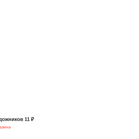
дожников 11 ₽
азина