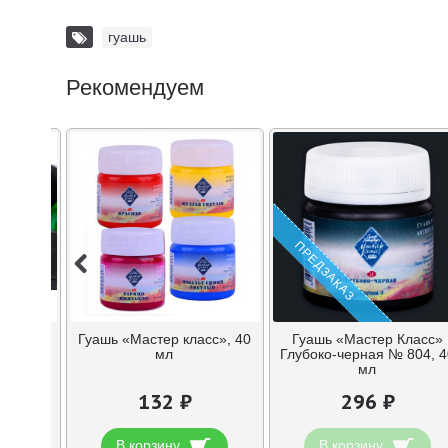
гуашь
Рекомендуем
ПРЕДЗАКАЗ
», 100
Гуашь «Мастер класс», 40
Гуашь «Мастер Класс»
мл
Глубоко-черная № 804, 4
мл
132 ₽
296 ₽
В корзину
В корзину