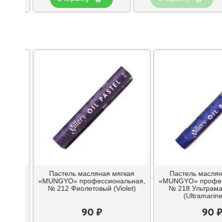
гкая
Пастель масляная мягкая
Пастель маслян
льная,
«MUNGYO» профессиональная,
«MUNGYO» профес
c)
№ 212 Фиолетовый (Violet)
№ 218 Ультрама
(Ultramarine
90 ₽
90 