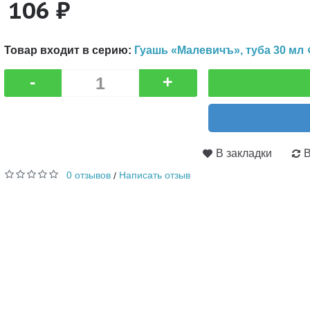
106 ₽
Товар входит в серию:
Гуашь «Малевичъ», туба 30 мл 
-
+
В закладки
В
0 отзывов
Написать отзыв
/