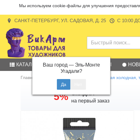
Мы используем cookie-файлы для улучшения предоставляе
САНКТ-ПЕТЕРБУРГ, УЛ. САДОВАЯ, Д. 25
С 10:00 Д
КАТАЛОГ
АКЦИИ
БРЕНДЫ
НОВ
Ваш город —
Эль-Монте
Угадали?
Главная
Гуашь
Гуашь Малевичъ, серая холодная, 
СКИДКА
5%
на первый заказ