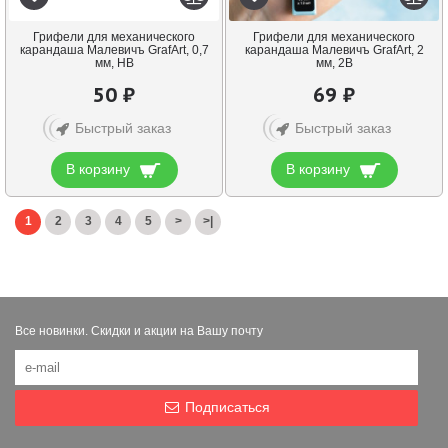
Грифели для механического
Грифели для механического
карандаша Малевичъ GrafArt, 0,7
карандаша Малевичъ GrafArt, 2
мм, HB
мм, 2B
50 ₽
69 ₽
Быстрый заказ
Быстрый заказ
В корзину
В корзину
1
2
3
4
5
>
>|
Показано с 1 по 24 из 97 (всего 5 страниц)
Все новинки. Скидки и акции на Вашу почту
Подписаться