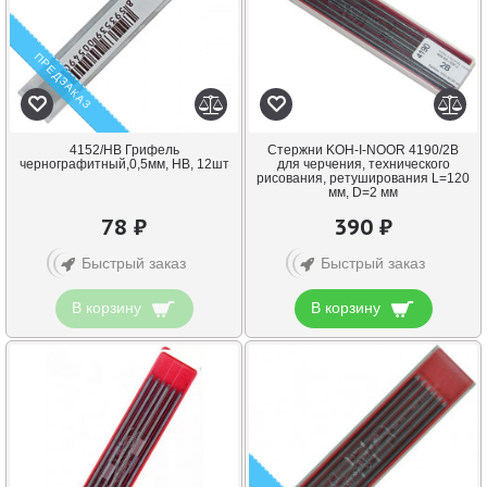
ПРЕДЗАКАЗ
4152/НB Грифель
Cтержни KOH-I-NOOR 4190/2В
чернографитный,0,5мм, НВ, 12шт
для черчения, технического
рисования, ретуширования L=120
мм, D=2 мм
78 ₽
390 ₽
Быстрый заказ
Быстрый заказ
В корзину
В корзину