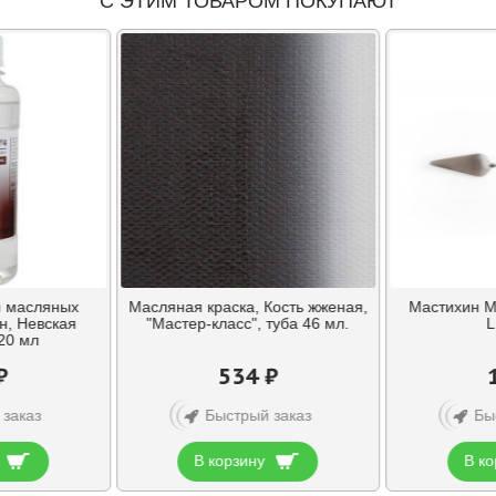
С ЭТИМ ТОВАРОМ ПОКУПАЮТ
я масляных
Масляная краска, Кость жженая,
Мастихин М
н, Невская
"Мастер-класс", туба 46 мл.
L
20 мл
₽
534 ₽
 заказ
Быстрый заказ
Бы
В корзину
В ко