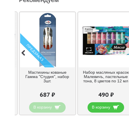
ПРЕДЗАКАЗ
и Andy,
Мастихины кованые
Набор масляных красок
8
Гамма "Студия", набор
Малевичъ, пастельные
3шт.
тона, 8 цветов по 12 мл
687 ₽
490 ₽
В корзину
В корзину