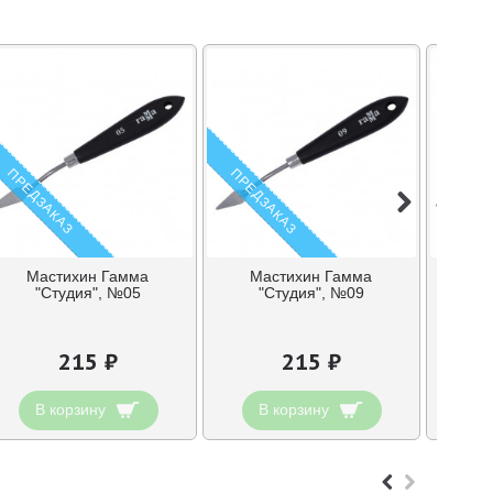
ПРЕДЗАКАЗ
ПРЕДЗАКАЗ
Мастихин Гамма
Мастихин Гамма
Ма
"Студия", №05
"Студия", №09
"Ст
215 ₽
215 ₽
В корзину
В корзину
В