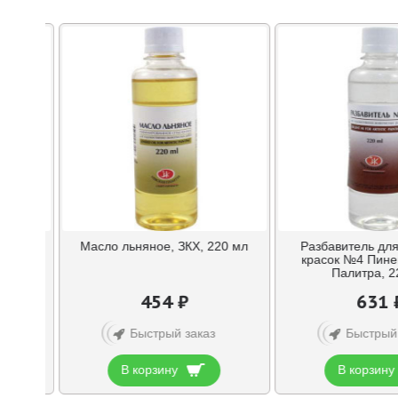
20 мл
Масло льняное, ЗКХ, 220 мл
Разбавитель дл
красок №4 Пине
Палитра, 2
454 ₽
631 
Быстрый заказ
Быстрый
В корзину
В корзину