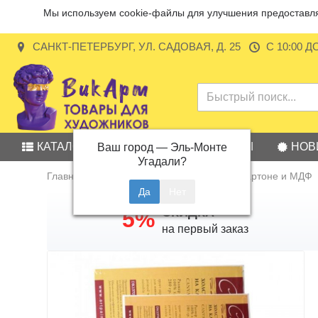
Мы используем cookie-файлы для улучшения предоставляе
САНКТ-ПЕТЕРБУРГ, УЛ. САДОВАЯ, Д. 25
С 10:00 Д
КАТАЛОГ
АКЦИИ
БРЕНДЫ
НОВ
Ваш город —
Эль-Монте
Угадали?
Главная
Холсты и картон
Холст на картоне и МДФ
СКИДКА
5%
на первый заказ