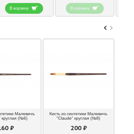
В корзину
В корзину
В
интетики Малевичъ
Кисть из синтетики Малевичъ
" круглая (№6)
"Claude" круглая (№8)
160 ₽
200 ₽