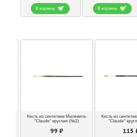
В корзину
В корзину
левичъ
Кисть из синтетики Малевичъ
Кисть из синтети
№1)
"Claude" круглая (№2)
"Claude" круг
99 ₽
115 