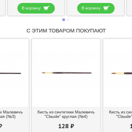
В корзину
В корзину
С ЭТИМ ТОВАРОМ ПОКУПАЮТ
ки Малевичъ
Кисть из синтетики Малевичъ
Кисть из с
лая (№3)
"Claude" круглая (№4)
"Claude
₽
128 ₽