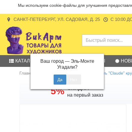
Мы используем cookie-файлы для улучшения предоставляе
САНКТ-ПЕТЕРБУРГ, УЛ. САДОВАЯ, Д. 25
С 10:00 Д
КАТАЛОГ
АКЦИИ
БРЕНДЫ
НОВ
Ваш город —
Эль-Монте
Угадали?
Главная
Кисть из синтетики Малевичъ "Claude" кр
СКИДКА
5%
на первый заказ