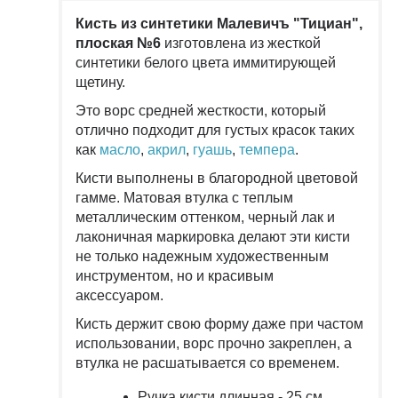
Кисть из синтетики Малевичъ "Тициан",
плоская №6
изготовлена из жесткой
синтетики белого цвета иммитирующей
щетину.
Это ворс средней жесткости, который
отлично подходит для густых красок таких
как
масло
,
акрил
,
гуашь
,
темпера
.
Кисти выполнены в благородной цветовой
гамме. Матовая втулка с теплым
металлическим оттенком, черный лак и
лаконичная маркировка делают эти кисти
не только надежным художественным
инструментом, но и красивым
аксессуаром.
Кисть держит свою форму даже при частом
использовании, ворс прочно закреплен, а
втулка не расшатывается со временем.
Ручка кисти длинная - 25 см