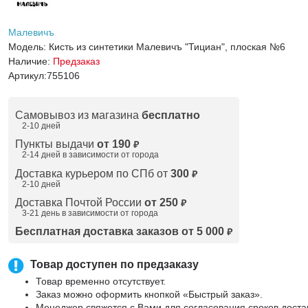
Малевичъ
Модель:
Кисть из синтетики Малевичъ "Тициан", плоская №6
Наличие:
Предзаказ
Артикул:
755106
Самовывоз из магазина
бесплатно
2-10 дней
Пункты выдачи
от 190
₽
2-14 дней в зависимости от
города
Доставка курьером по СПб от
300
₽
2-10 дней
Доставка Почтой России
от 250
₽
3-21 день в зависимости от города
Бесплатная доставка заказов от 5 000
₽
Товар доступен по предзаказу
Товар временно отсутствует.
Заказ можно оформить кнопкой «Быстрый заказ».
Менеджер свяжется с Вами для согласования сроков доста