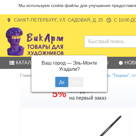
Мы используем cookie-файлы для улучшения предоставляе
САНКТ-ПЕТЕРБУРГ, УЛ. САДОВАЯ, Д. 25
С 10:00 Д
КАТАЛОГ
АКЦИИ
БРЕНДЫ
НОВ
Ваш город —
Эль-Монте
Угадали?
Главная
Кисть из синтетики Малевичъ "Тициан", 
СКИДКА
5%
на первый заказ