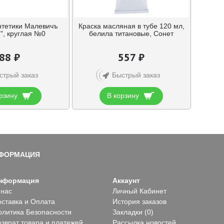
интетики Малевичъ
Краска масляная в тубе 120 мл,
", круглая №0
белила титановые, Сонет
88 ₽
557 ₽
стрый заказ
Быстрый заказ
рзину
В корзину
ФОРМАЦИЯ
нформация
Аккаунт
 нас
Личный Кабинет
оставка и Оплата
История заказов
олитика Безопасности
Закладки (
0
)
озврат товара и платежей
Рассылка новостей