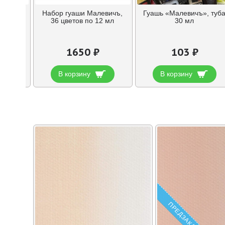
» набор
Набор гуаши Малевичъ,
Гуашь «Малевичъ», туб
 мл в
36 цветов по 12 мл
30 мл
1650 ₽
103 ₽
В корзину
В корзину
ПРЕДЗАКАЗ