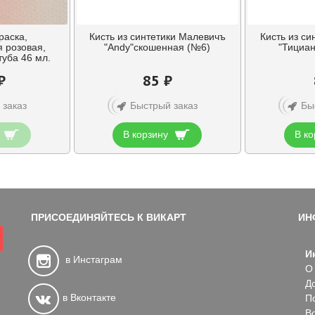
раска,
Кисть из синтетики Малевичъ
Кисть из с
 розовая,
"Andy"скошенная (№6)
"Тициан
туба 46 мл.
₽
85 ₽
 заказ
Быстрый заказ
Бы
В корзину
В ко
ПРИСОЕДИНЯЙТЕСЬ К ВИКАРТ
ИН
И
в Инстаграм
О
Д
в Вконтакте
П
В