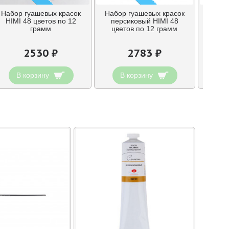
Набор гуашевых красок
Набор гуашевых красок
Набор
HIMI 48 цветов по 12
персиковый HIMI 48
HIMI
грамм
цветов по 12 грамм
цве
2530 ₽
2783 ₽
В корзину
В корзину
В