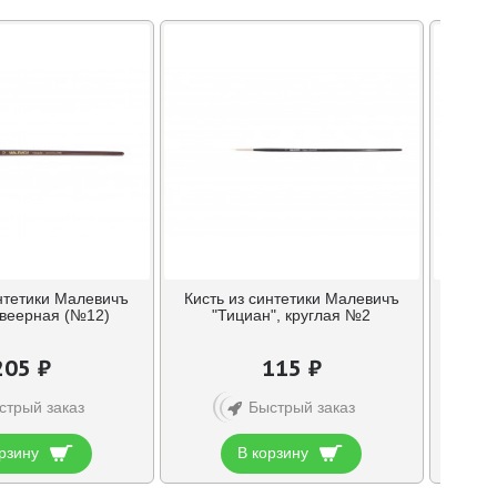
интетики Малевичъ
Кисть из синтетики Малевичъ
Кисть
 веерная (№12)
"Тициан", круглая №2
"
205 ₽
115 ₽
стрый заказ
Быстрый заказ
рзину
В корзину