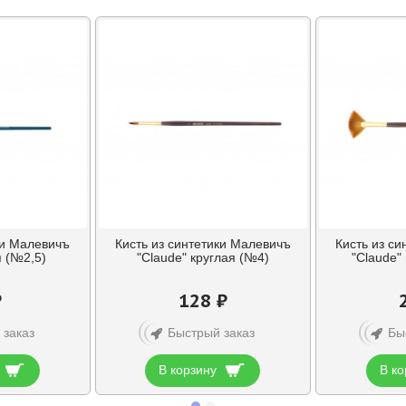
ки Малевичъ
Кисть из синтетики Малевичъ
Кисть из с
я (№2,5)
"Claude" круглая (№4)
"Claude"
₽
128 ₽
 заказ
Быстрый заказ
Бы
В корзину
В ко