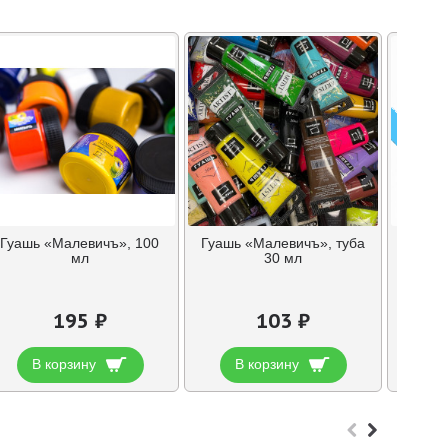
ПРЕДЗ
Гуашь «Малевичъ», 100
Гуашь «Малевичъ», туба
Набор
мл
30 мл
гуаши 
195 ₽
103 ₽
В корзину
В корзину
В