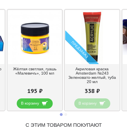
ПРЕДЗАКАЗ
р
Жёлтая светлая, гуашь
Акриловая краска
«Малевичъ», 100 мл
Amsterdam №243
Зеленовато-желтый, туба
20 мл
195 ₽
338 ₽
В корзину
В корзину
С ЭТИМ ТОВАРОМ ПОКУПАЮТ