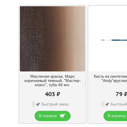
Масляная краска, Марс
Кисть из синтети
коричневый темный, "Мастер-
"Andy"кругла
класс", туба 46 мл.
403 ₽
79 
Быстрый заказ
Быстрый
В корзину
В корзину