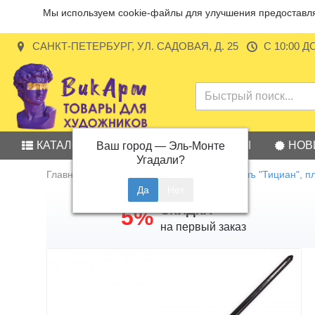
Мы используем cookie-файлы для улучшения предоставляе
САНКТ-ПЕТЕРБУРГ, УЛ. САДОВАЯ, Д. 25
С 10:00 Д
КАТАЛОГ
АКЦИИ
БРЕНДЫ
НОВ
Ваш город —
Эль-Монте
Угадали?
Главная
Кисть из синтетики Малевичъ "Тициан", 
СКИДКА
5%
на первый заказ