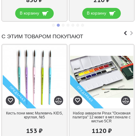
850 ₽
210 ₽
В корзину
В корзину
С ЭТИМ ТОВАРОМ ПОКУПАЮТ
ПРЕДЗАКАЗ
ПРЕДЗАКАЗ
Кисть пони микс Малевичъ KIDS,
Набор акварели Pinax "Основная
круглая, №5
палитра" 12 кювет в мет.пенале c
кистью 5CR
153 ₽
1120 ₽