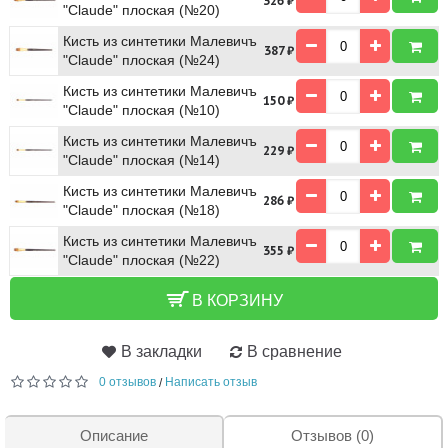
326
₽
"Claude" плоская (№20)
Кисть из синтетики Малевичъ
387
₽
"Claude" плоская (№24)
Кисть из синтетики Малевичъ
150
₽
"Claude" плоская (№10)
Кисть из синтетики Малевичъ
229
₽
"Claude" плоская (№14)
Кисть из синтетики Малевичъ
286
₽
"Claude" плоская (№18)
Кисть из синтетики Малевичъ
355
₽
"Claude" плоская (№22)
В КОРЗИНУ
В закладки
В сравнение
0 отзывов
Написать отзыв
/
Описание
Отзывов (0)