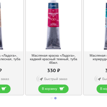
 «Ладога»,
Масляная краска «Ладога»,
Масляная 
лесная, туба
кадмий красный темный, туба
изумрудн
46мл.
₽
330 ₽
 заказ
Быстрый заказ
Бы
В корзину
В ко