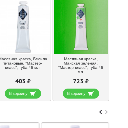
Масляная краска, Белила
Масляная краска,
титановые, "Мастер-
Майская зеленая,
класс", туба 46 мл.
"Мастер-класс", туба 46
мл.
403 ₽
723 ₽
В корзину
В корзину