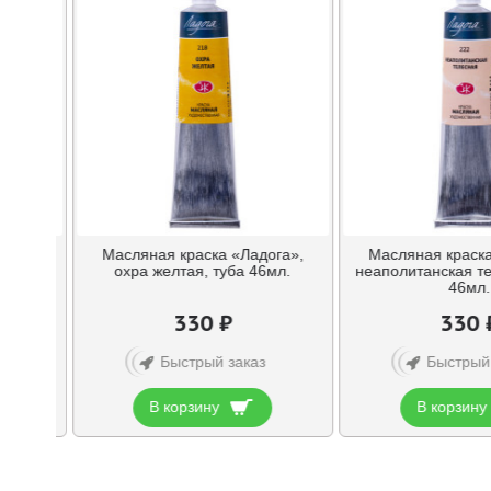
ога»,
Масляная краска «Ладога»,
Масляная краска
 туба
охра желтая, туба 46мл.
неаполитанская те
46мл.
330 ₽
330 
Быстрый заказ
Быстрый
В корзину
В корзину