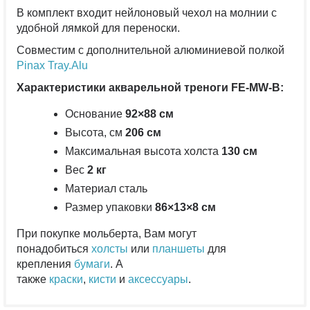
В комплект входит нейлоновый чехол на молнии с
удобной лямкой для переноски.
Совместим с дополнительной алюминиевой полкой
Pinax Tray.Alu
Характеристики акварельной треноги
FE-MW-B
:
Основание
92×88 см
Высота, см
206 см
Максимальная высота холста
130 см
Вес
2 кг
Материал сталь
Размер упаковки
86×13×8 см
При покупке мольберта, Вам могут
понадобиться
холсты
или
планшеты
для
крепления
бумаги
. А
также
краски
,
кисти
и
аксессуары
.