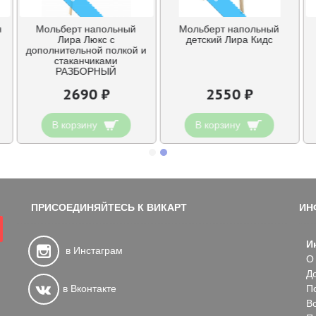
я
Мольберт напольный
Мольберт напольный
Лира Люкс с
детский Лира Кидс
дополнительной полкой и
стаканчиками
РАЗБОРНЫЙ
2690 ₽
2550 ₽
В корзину
В корзину
ПРИСОЕДИНЯЙТЕСЬ К ВИКАРТ
ИН
И
в Инстаграм
О
Д
в Вконтакте
П
В