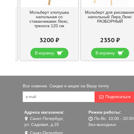
льный
Мольберт хлопушка
Мольберт для рисовани
с
напольная со
напольный Лира Люкс
олкой и
стаканчиками Люкс,
РАЗБОРНЫЙ
0 см
тренога 120 см
3200 ₽
2350 ₽
В корзину
В корзину
Все новинки. Скидки и акции на Вашу почту
Подписаться
Адреса магазинов:
Режим работы:
Санкт-Петербург,
Пн-Вс: 10:00 - 20:00
ул. Садовая, д.25
Без выходных
Санкт-Петербург,