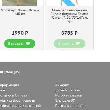
Мольберт Лира «Люкс»
Мольберт напольный
145 см
Лира с бегунком Гамма
"Студия", 52*73*147см,
бук
1990 ₽
6785 ₽
В корзину
В корзину
ФОРМАЦИЯ
нформация
Аккаунт
 нас
Личный Кабинет
оставка и Оплата
История заказов
олитика Безопасности
Закладки (
0
)
озврат товара и платежей
Рассылка новостей