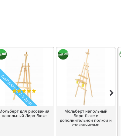
ОЖИДАНИЕ 2-3 ДНЯ
Мольберт для рисования
Мольберт напольный
Моль
напольный Лира Люкс
Лира Люкс с
дополнительной полкой и
дополн
стаканчиками
план