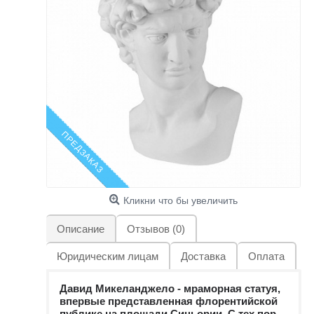
ПРЕДЗАКАЗ
Кликни что бы увеличить
Описание
Отзывов (0)
Юридическим лицам
Доставка
Оплата
Давид Микеланджело -
мраморная статуя,
впервые представленная флорентийской
публике на площади Синьории. С тех пор