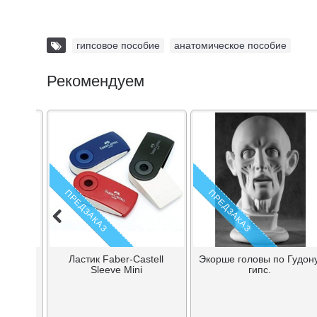
гипсовое пособие
,
анатомическое пособие
Рекомендуем
ПРЕДЗАКАЗ
ПРЕДЗАКАЗ
Faber-
Ластик Faber-Castell
Экорше головы по Гудону
тике
Sleeve Mini
гипс.