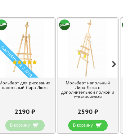
ОЖИДАНИЕ 2-3 ДНЯ
Мольберт для рисования
Мольберт напольный
Моль
напольный Лира Люкс
Лира Люкс с
дополнительной полкой и
дополн
стаканчиками
план
2190 ₽
2590 ₽
В корзину
В корзину
В