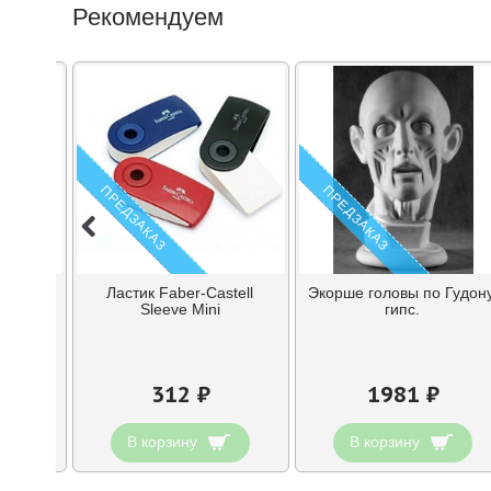
Рекомендуем
ПРЕДЗАКАЗ
ПРЕДЗАКАЗ
Faber-
Ластик Faber-Castell
Экорше головы по Гудону
тике
Sleeve Mini
гипс.
312 ₽
1981 ₽
В корзину
В корзину