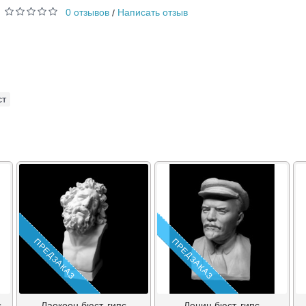
0 отзывов
Написать отзыв
/
ст
ПРЕДЗАКАЗ
ПРЕДЗАКАЗ
с
Лаокоон бюст, гипс
Ленин бюст, гипс