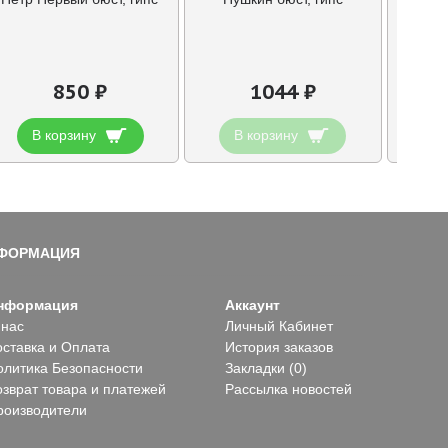
850 ₽
1044 ₽
В корзину
В корзину
В
ФОРМАЦИЯ
нформация
Аккаунт
 нас
Личный Кабинет
оставка и Оплата
История заказов
олитика Безопасности
Закладки (
0
)
озврат товара и платежей
Рассылка новостей
роизводители