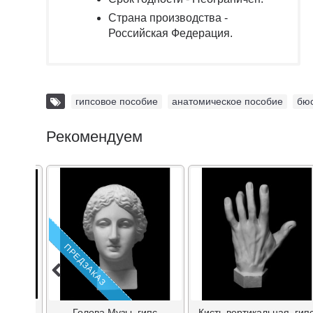
Страна производства -
Российская Федерация.
гипсовое пособие
,
анатомическое пособие
,
бю
Рекомендуем
ПРЕДЗАКАЗ
Голова Музы, гипс
Кисть вертикальная, гип