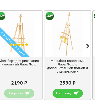
ОЖИДАНИЕ 2-3 ДНЯ
Мольберт для рисования
Мольберт напольный
Моль
напольный Лира Люкс
Лира Люкс с
дополнительной полкой и
дополн
стаканчиками
план
2190 ₽
2590 ₽
В корзину
В корзину
В