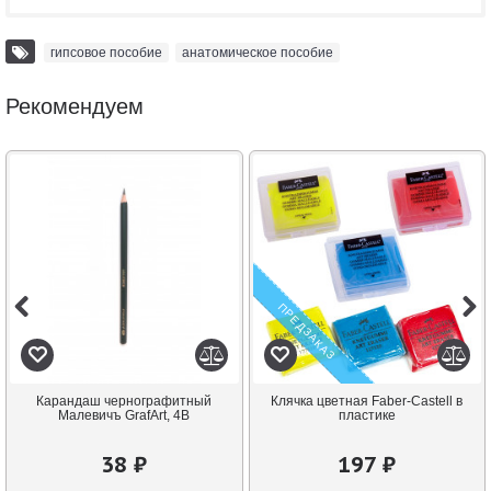
гипсовое пособие
,
анатомическое пособие
Рекомендуем
ПРЕДЗАКАЗ
Карандаш чернографитный
Клячка цветная Faber-Castell в
Малевичъ GrafArt, 4В
пластике
38 ₽
197 ₽