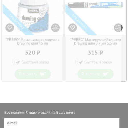
ПРЕДЗАКАЗ
ПРЕДЗАКАЗ
"PEBEO" Маскирующая жидкость
"PEBEO" Маскирующий маркер
Drawing gum 45 мл
Drawing gum 0.7 мм 5.5 мл
320 ₽
315 ₽
Быстрый заказ
Быстрый заказ
В корзину
В корзину
Показано с 1 по 4 из 4 (всего 1 страниц)
Все новинки. Скидки и акции на Вашу почту