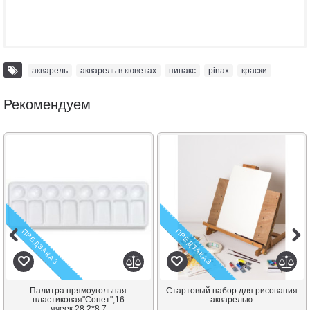
акварель
,
акварель в кюветах
,
пинакс
,
pinax
,
краски
Рекомендуем
ПРЕДЗАКАЗ
ПРЕДЗАКАЗ
Палитра прямоугольная
Стартовый набор для рисования
пластиковая"Сонет",16
акварелью
ячеек,28,2*8,7