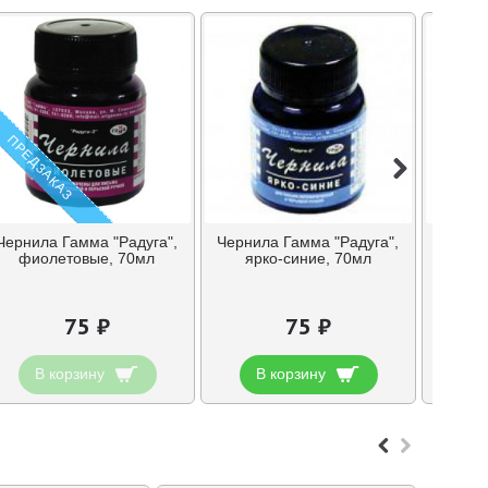
ПРЕДЗАКАЗ
Чернила Гамма "Радуга",
Чернила Гамма "Радуга",
Чернил
фиолетовые, 70мл
ярко-синие, 70мл
к
75 ₽
75 ₽
В корзину
В корзину
В