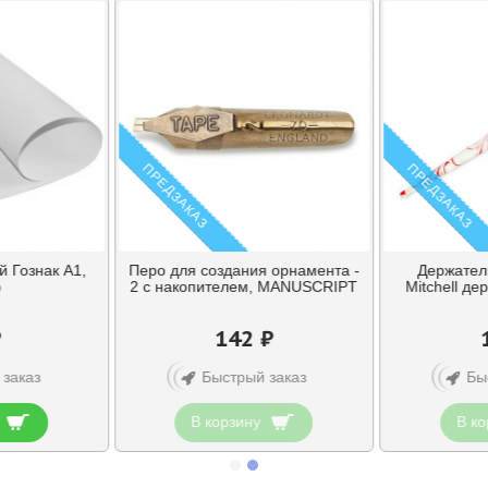
ПРЕДЗАКАЗ
ПРЕДЗАКАЗ
 Гознак А1,
Перо для создания орнамента -
Держатель
р
2 с накопителем, MANUSCRIPT
Mitchell д
₽
142 ₽
 заказ
Быстрый заказ
Бы
В корзину
В ко