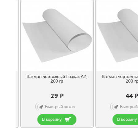
о для
Ватман чертежный Гознак А2,
Ватман чертежный
l»
200 гр
200 г
29 ₽
44 
Быстрый заказ
Быстрый
В корзину
В корзину