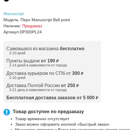
Manuscript
Модель:
Перо Manuscript Ball point
Наличие:
Предзаказ
Артикул:
DP300PL24
Самовывоз из магазина
бесплатно
2-10 дней
Пункты выдачи
от 190
₽
2-14 дней в зависимости от
города
Доставка курьером по СПб от
300
₽
2-10 дней
Доставка Почтой России
от 250
₽
3-21 день в зависимости от города
Бесплатная доставка заказов от 5 000
₽
Товар доступен по предзаказу
Товар временно отсутствует.
Заказ можно оформить кнопкой «Быстрый заказ».
Менеджер свяжется с Вами для согласования сроков доста