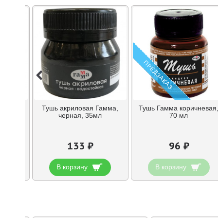
ПРЕДЗАКАЗ
кая,
Тушь акриловая Гамма,
Тушь Гамма коричневая
черная, 35мл
70 мл
ая, в
мл
133 ₽
96 ₽
В корзину
В корзину