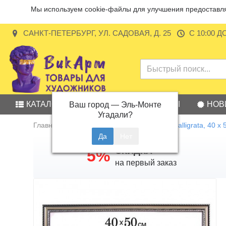
Мы используем cookie-файлы для улучшения предоставляе
САНКТ-ПЕТЕРБУРГ, УЛ. САДОВАЯ, Д. 25
С 10:00 Д
КАТАЛОГ
АКЦИИ
БРЕНДЫ
НОВ
Ваш город —
Эль-Монте
Угадали?
Главная
Рама для картин (зеркал) Calligrata, 40 х
СКИДКА
5%
на первый заказ