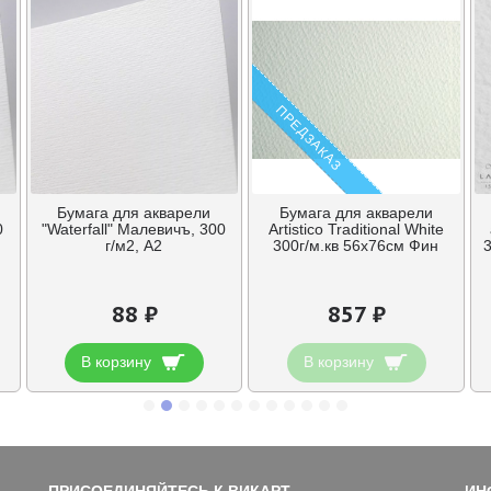
ПРЕДЗАКАЗ
Бумага для акварели
Бумага для акварели
0
"Waterfall" Малевичъ, 300
Artistico Traditional White
г/м2, А2
300г/м.кв 56x76см Фин
3
88 ₽
857 ₽
В корзину
В корзину
ПРИСОЕДИНЯЙТЕСЬ К ВИКАРТ
ИН