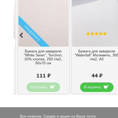
ПРЕДЗАКАЗ
арели
Бумага для акварели
Бумага для акварели
, High
"White Swan", Torchon,
"Waterfall" Малевичъ, 30
0х70 см
10% хлопка, 250 г/м2,
г/м2, А3
50х70 см
111 ₽
44 ₽
В корзину
В корзину
Все новинки. Скидки и акции на Вашу почту