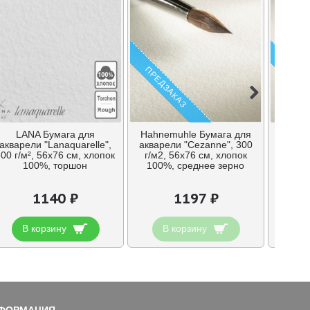
ПРЕДЗАКАЗ
ПРЕДЗ
LANA Бумага для
Hahnemuhle Бумага для
Hahne
акварели "Lanaquarelle",
акварели "Cezanne", 300
акваре
00 г/м², 56х76 см, хлопок
г/м2, 56х76 см, хлопок
г/м2,
100%, торшон
100%, среднее зерно
1
1140 ₽
1197 ₽
В корзину
В корзину
В
ФОРМАЦИЯ