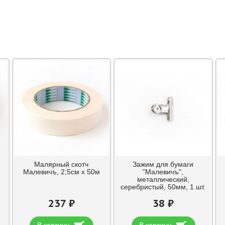
Малярный скотч
Зажим для бумаги
Малевичъ, 2,5см х 50м
"Малевичъ",
металлический,
серебристый, 50мм, 1 шт.
237 ₽
38 ₽
В корзину
В корзину