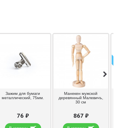
ПРЕДЗ
Зажим для бумаги
Манекен мужской
Пали
металлический, 75мм.
деревянный Малевичъ,
,круг
30 см
76 ₽
867 ₽
В корзину
В корзину
В