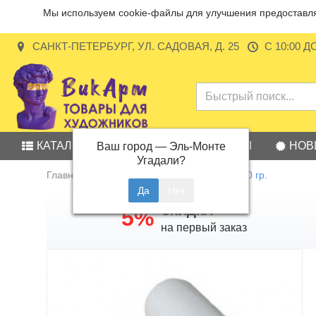
Мы используем cookie-файлы для улучшения предоставляе
САНКТ-ПЕТЕРБУРГ, УЛ. САДОВАЯ, Д. 25
С 10:00 Д
КАТАЛОГ
АКЦИИ
БРЕНДЫ
НОВ
Ваш город —
Эль-Монте
Угадали?
Главная
Акварельная бумага А3, 200 гр.
СКИДКА
5%
на первый заказ