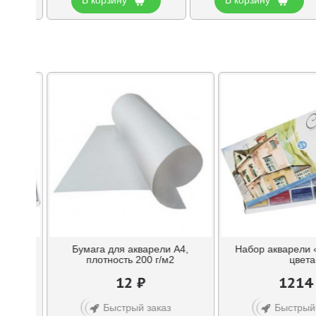
т», 16
Бумага для акварели А4,
Набор акварели 
плотность 200 г/м2
цвета
12 ₽
1214
Быстрый заказ
Быстрый