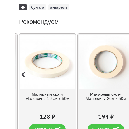
бумага
,
акварель
Рекомендуем
вайка
Малярный скотч
Малярный скотч
йной
Малевичъ, 1,2см х 50м
Малевичъ, 2см х 50м
128 ₽
194 ₽
В корзину
В корзину