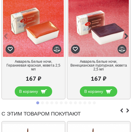
Акварель Белые ночи,
Акварель Белые ночи,
Гераниевая красная, кювета 2,5
Венецианская пурпурная, кювета
мл
2,5 мл
167 ₽
167 ₽
В корзину
В корзину
С ЭТИМ ТОВАРОМ ПОКУПАЮТ