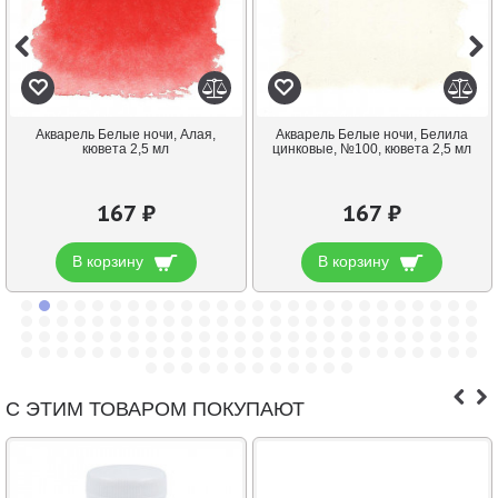
Акварель Белые ночи, Алая,
Акварель Белые ночи, Белила
кювета 2,5 мл
цинковые, №100, кювета 2,5 мл
167 ₽
167 ₽
В корзину
В корзину
С ЭТИМ ТОВАРОМ ПОКУПАЮТ