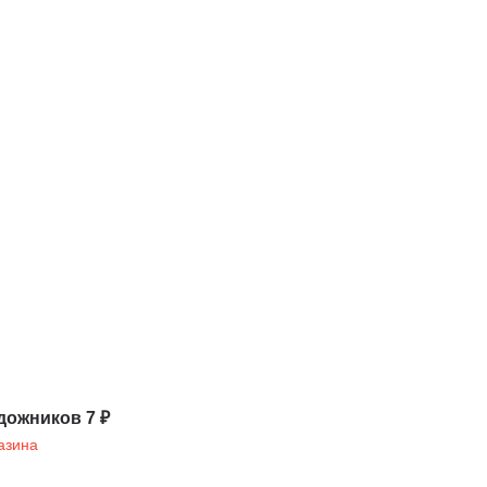
дожников 7 ₽
азина