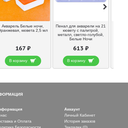
ПРЕДЗ
Акварель Белые ночи,
Пенал для акварели на 21
Пенал 
ранжевая, кювета 2,5 мл
кювету с палитрой,
кювет с
металл, светло-голубой,
светл
Белые Ночи
167 ₽
613 ₽
В корзину
В корзину
В
ФОРМАЦИЯ
нформация
Аккаунт
 нас
Личный Кабинет
оставка и Оплата
История заказов
олитика Безопасности
Закладки (
0
)