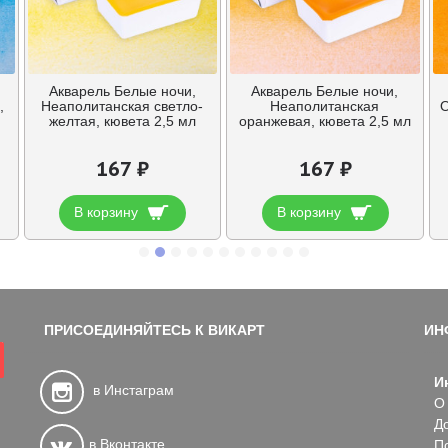
Акварель Белые ночи,
Акварель Белые ночи,
,
Неаполитанская светло-
Неаполитанская
О
желтая, кювета 2,5 мл
оранжевая, кювета 2,5 мл
167 ₽
167 ₽
В корзину
В корзину
ПРИСОЕДИНЯЙТЕСЬ К ВИКАРТ
ИН
И
в Инстаграм
О
Д
в Вконтакте
П