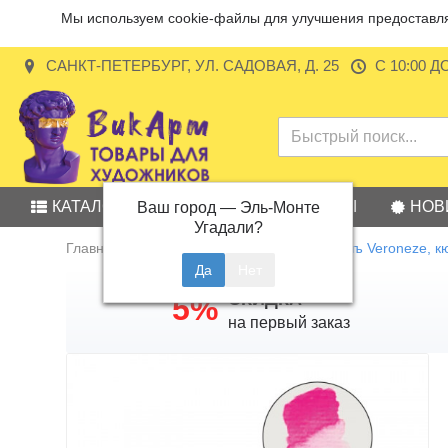
Мы используем cookie-файлы для улучшения предоставляе
САНКТ-ПЕТЕРБУРГ, УЛ. САДОВАЯ, Д. 25
С 10:00 Д
КАТАЛОГ
АКЦИИ
БРЕНДЫ
НОВ
Ваш город —
Эль-Монте
Угадали?
Главная
Акварель
Акварель Малевичъ Veroneze, кю
СКИДКА
5%
на первый заказ