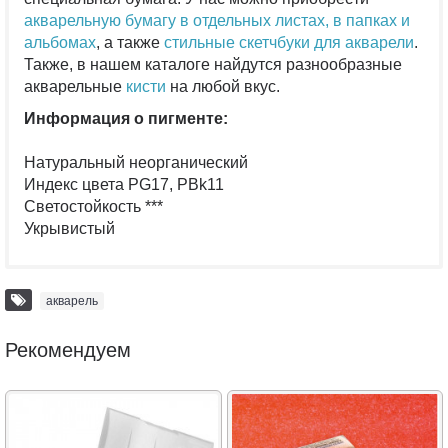
акварельную бумагу в отдельных листах
, в папках и
альбомах
, а также
стильные скетчбуки для акварели
.
Также, в нашем каталоге найдутся разнообразные
акварельные
кисти
на любой вкус.
Информация о пигменте:⠀⠀⠀
Натуральный неорганический⠀⠀⠀⠀
Индекс цвета PG17, PBk11⠀⠀⠀⠀
Светостойкость ***⠀⠀
Укрывистый⠀⠀⠀⠀
акварель
Рекомендуем