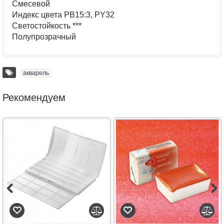
Смесевой⠀⠀
Индекс цвета PB15:3, PY32⠀
Светостойкость ***⠀⠀
Полупрозрачный
акварель
Рекомендуем