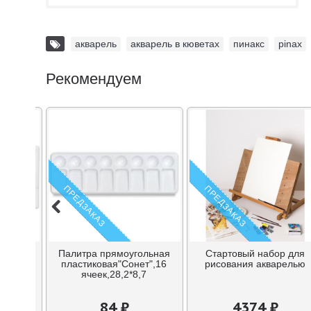
акварель
,
акварель в кюветах
,
пинакс
,
pinax
Рекомендуем
ПРЕДЗАКАЗ
ПРЕДЗАКАЗ
овая с
Палитра прямоугольная
Стартовый набор для
ками
пластиковая"Сонет",16
рисования акварелью
21
ячеек,28,2*8,7
84 ₽
4374 ₽