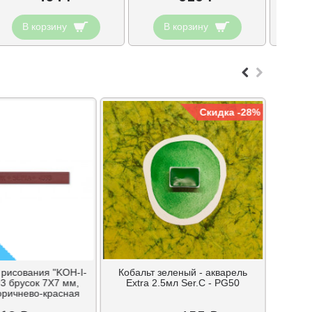
В корзину
В корзину
В
Скидка -28%
 рисования "KOH-I-
Кобальт зеленый - акварель
3 брусок 7Х7 мм,
Extra 2.5мл Ser.C - PG50
оричнево-красная