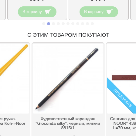
В корзину
В корзину
С ЭТИМ ТОВАРОМ ПОКУПАЮТ
ПРЕДЗАКАЗ
я ручка-
Художественный карандаш
Сангина для
а Koh-i-Noor
"Gioconda silky", черный, мягкий
NOOR" 439
8815/1
L=70 мм, к