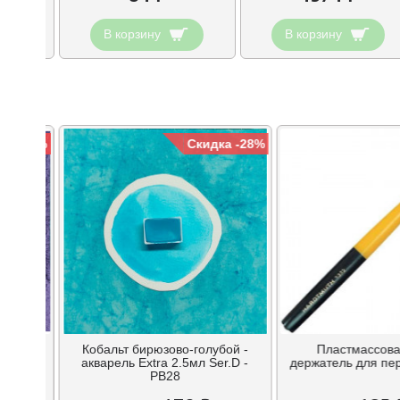
В корзину
В корзину
ка -28%
Скидка -28%
етлый -
Кобальт бирюзово-голубой -
Пластмассова
er.D -
акварель Extra 2.5мл Ser.D -
держатель для пер
PB28