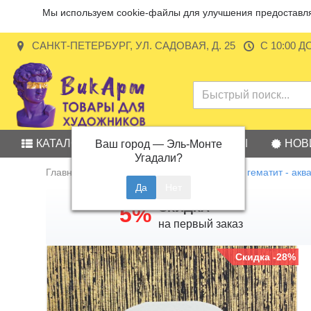
Мы используем cookie-файлы для улучшения предоставляе
САНКТ-ПЕТЕРБУРГ, УЛ. САДОВАЯ, Д. 25
С 10:00 Д
КАТАЛОГ
АКЦИИ
БРЕНДЫ
НОВ
Ваш город —
Эль-Монте
Угадали?
Главная
Хромит железа коричневый гематит - аквар
СКИДКА
5%
на первый заказ
Скидка -28%