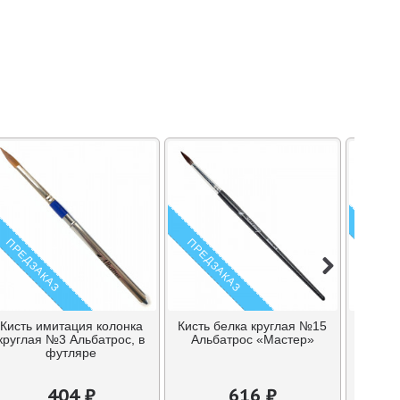
ПРЕДЗАКАЗ
ПРЕДЗАКАЗ
ПРЕДЗ
Кисть имитация колонка
Кисть белка круглая №15
Кисть 
круглая №3 Альбатрос, в
Альбатрос «Мастер»
№
футляре
«Ико
404 ₽
616 ₽