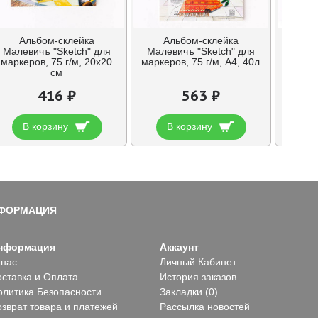
Альбом-склейка
Альбом-склейка
Ал
Малевичъ "Sketch" для
Малевичъ "Sketch" для
Малев
маркеров, 75 г/м, 20х20
маркеров, 75 г/м, А4, 40л
маркер
см
416 ₽
563 ₽
В корзину
В корзину
В
ФОРМАЦИЯ
нформация
Аккаунт
 нас
Личный Кабинет
оставка и Оплата
История заказов
олитика Безопасности
Закладки (
0
)
озврат товара и платежей
Рассылка новостей