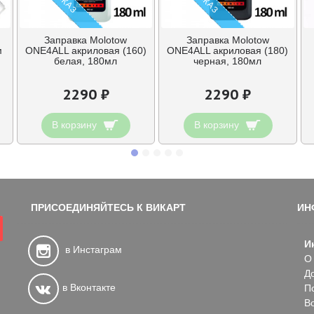
Заправка Molotow
Заправка Molotow
м
ONE4ALL акриловая (160)
ONE4ALL акриловая (180)
белая, 180мл
черная, 180мл
2290 ₽
2290 ₽
В корзину
В корзину
ПРИСОЕДИНЯЙТЕСЬ К ВИКАРТ
ИН
И
в Инстаграм
О
Д
в Вконтакте
П
В