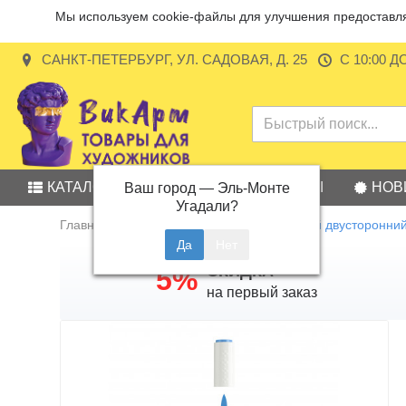
Мы используем cookie-файлы для улучшения предоставляе
САНКТ-ПЕТЕРБУРГ, УЛ. САДОВАЯ, Д. 25
С 10:00 Д
КАТАЛОГ
АКЦИИ
БРЕНДЫ
НОВ
Ваш город —
Эль-Монте
Угадали?
Главная
Маркеры
Маркер акриловый двусторонний 
СКИДКА
5%
на первый заказ