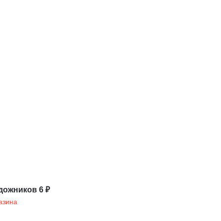
дожников 6 ₽
азина