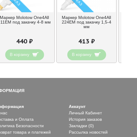
Маркер Molotow One4All
Маркер Molotow One4All
Марке
311EM под закачку 4-8 мм
224EM под закачку 1,5-4
211EM
мм
440 ₽
413 ₽
В корзину
В корзину
В
ФОРМАЦИЯ
нформация
Аккаунт
 нас
Личный Кабинет
оставка и Оплата
История заказов
олитика Безопасности
Закладки (
0
)
озврат товара и платежей
Рассылка новостей