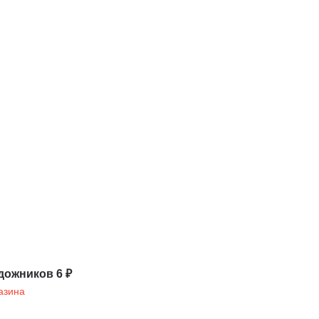
дожников 6 ₽
азина