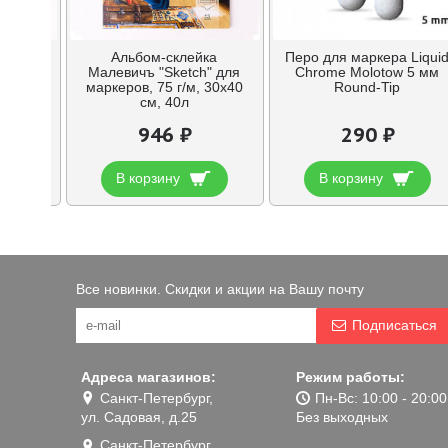
ка
Альбом-склейка
Перо для маркера Liqui
h" для
Малевичъ "Sketch" для
Chrome Molotow 5 мм
А4, 40л
маркеров, 75 г/м, 30х40
Round-Tip
см, 40л
946 ₽
290 ₽
В корзину
В корзину
Все новинки. Скидки и акции на Вашу почту
Подписаться
Адреса магазинов:
Режим работы:
Санкт-Петербург,
Пн-Вс: 10:00 - 20:00
ул. Садовая, д.25
Без выходных
Санкт-Петербург,